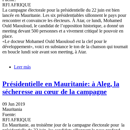
RFI AFRIQUE
La campagne électorale pour la présidentielle du 22 juin est bien
lancée en Mauritanie. Les six présidentiables sillonnent le pays pour
rencontrer et convaincre les électeurs. À Atar, ce lundi, Mohamed
Ould Maouloud, le candidat de l’opposition historique, a donné un
meeting devant 500 personnes et a vivement critiqué le pouvoir en
place.
«Le docteur Mohamed Ould Maouloud est la clef pour le
développement», voici en substance le ton de la chanson qui tournait
en boucle lundi soir avant son meeting, à Atar.
Leer más
sobre Présidentielle en Mauritanie: Mohamed Ould
Maouloud en campagne à Atar
Présidentielle en Mauritanie: à Aleg, la
sécheresse au cœur de la campagne
09 Jun 2019
Mauritania
Fuente:
RFI AFRIQUE
En Mauritanie, au troisième jour de la campagne électorale pour la