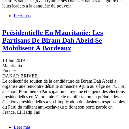
les soirs dans les QG au rythme des chants et danses à la gloire de
leurs leaders à la conquête du pouvoir.
Leer más
sobre Présidentielle en Mauritanie: dans les QG de
campagne, c'est meeting tous les soirs
Présidentielle En Mauritanie: Les
Partisans De Biram Dah Abeid Se
Mobilisent À Bordeaux
13 Jun 2019
Mauritania
Fuente:
DAKAR BRIVEE
Le collectif de soutien de la candidature de Biram Dah Abeid a
organisé une rencontre débat le dimanche 9 juin au siège de l’UTSF,
à cenon. Pour thème?Participation citoyenne et enjeux des élections
présidentielles en Mauritanie. Cette manifestation en prélude des
élections présidentielles a vu l’implication de plusieurs responsables
du Parti du militant anti-esclavagiste dont son porte parole en
France, El Hadji Fall.
Leer más
sobre Présidentielle En Mauritanie: Les Partisans De