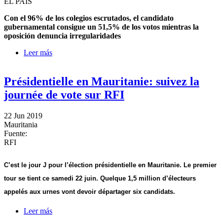
EL PAÍS
Con el 96% de los colegios escrutados, el candidato
gubernamental consigue un 51,5% de los votos mientras la
oposición denuncia irregularidades
Leer más
sobre El general Ghazouani se proclama vencedor en
las elecciones presidenciales en Mauritania
Présidentielle en Mauritanie: suivez la
journée de vote sur RFI
22 Jun 2019
Mauritania
Fuente:
RFI
C’est le jour J pour l’élection présidentielle en Mauritanie. Le premier 
tour se tient ce samedi 22 juin. Quelque 1,5 million d’électeurs 
appelés aux urnes vont devoir départager six candidats.
Leer más
sobre Présidentielle en Mauritanie: suivez la journée
de vote sur RFI