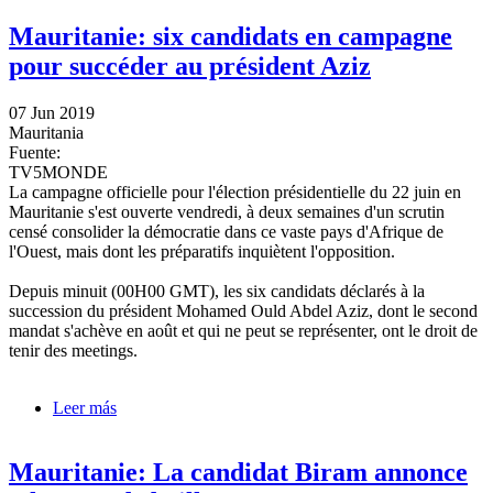
Mauritanie: six candidats en campagne
pour succéder au président Aziz
07 Jun 2019
Mauritania
Fuente:
TV5MONDE
La campagne officielle pour l'élection présidentielle du 22 juin en
Mauritanie s'est ouverte vendredi, à deux semaines d'un scrutin
censé consolider la démocratie dans ce vaste pays d'Afrique de
l'Ouest, mais dont les préparatifs inquiètent l'opposition.
Depuis minuit (00H00 GMT), les six candidats déclarés à la
succession du président Mohamed Ould Abdel Aziz, dont le second
mandat s'achève en août et qui ne peut se représenter, ont le droit de
tenir des meetings.
Leer más
sobre Mauritanie: six candidats en campagne pour
succéder au président Aziz
Mauritanie: La candidat Biram annonce