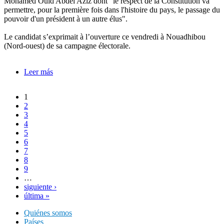
Mohamed Ould Abdel Aziz dont "le respect de la Constitution va
permettre, pour la première fois dans l'histoire du pays, le passage du
pouvoir d'un président à un autre élus".
Le candidat s’exprimait à l’ouverture ce vendredi à Nouadhibou
(Nord-ouest) de sa campagne électorale.
Leer más
sobre Mauritanie: Le candidat O. Ghazouani rend
hommage au président Aziz
1
Páginas
2
3
4
5
6
7
8
9
…
siguiente ›
última »
Quiénes somos
Países