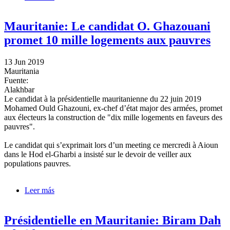
Biram Dah Abeid Se Mobilisent À Bordeaux
Mauritanie: Le candidat O. Ghazouani
promet 10 mille logements aux pauvres
13 Jun 2019
Mauritania
Fuente:
Alakhbar
Le candidat à la présidentielle mauritanienne du 22 juin 2019
Mohamed Ould Ghazouni, ex-chef d’état major des armées, promet
aux électeurs la construction de "dix mille logements en faveurs des
pauvres".
Le candidat qui s’exprimait lors d’un meeting ce mercredi à Aioun
dans le Hod el-Gharbi a insisté sur le devoir de veiller aux
populations pauvres.
Leer más
sobre Mauritanie: Le candidat O. Ghazouani promet
10 mille logements aux pauvres
Présidentielle en Mauritanie: Biram Dah