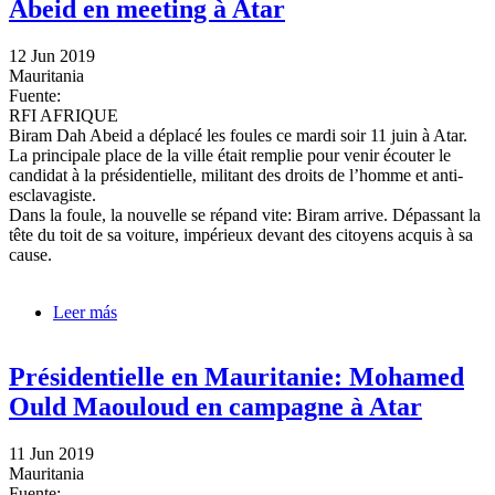
Abeid en meeting à Atar
12 Jun 2019
Mauritania
Fuente:
RFI AFRIQUE
Biram Dah Abeid a déplacé les foules ce mardi soir 11 juin à Atar.
La principale place de la ville était remplie pour venir écouter le
candidat à la présidentielle, militant des droits de l’homme et anti-
esclavagiste.
Dans la foule, la nouvelle se répand vite: Biram arrive. Dépassant la
tête du toit de sa voiture, impérieux devant des citoyens acquis à sa
cause.
Leer más
sobre Présidentielle en Mauritanie: Biram Dah Abeid
en meeting à Atar
Présidentielle en Mauritanie: Mohamed
Ould Maouloud en campagne à Atar
11 Jun 2019
Mauritania
Fuente: