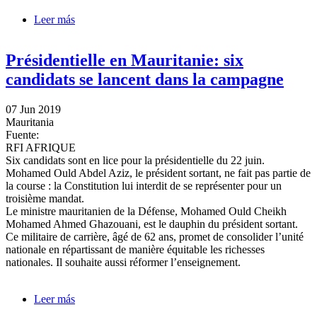
Leer más
sobre Mauritanie: Le bon Président
Présidentielle en Mauritanie: six
candidats se lancent dans la campagne
07 Jun 2019
Mauritania
Fuente:
RFI AFRIQUE
Six candidats sont en lice pour la présidentielle du 22 juin.
Mohamed Ould Abdel Aziz, le président sortant, ne fait pas partie de
la course : la Constitution lui interdit de se représenter pour un
troisième mandat.
Le ministre mauritanien de la Défense, Mohamed Ould Cheikh
Mohamed Ahmed Ghazouani, est le dauphin du président sortant.
Ce militaire de carrière, âgé de 62 ans, promet de consolider l’unité
nationale en répartissant de manière équitable les richesses
nationales. Il souhaite aussi réformer l’enseignement.
Leer más
sobre Présidentielle en Mauritanie: six candidats se
lancent dans la campagne