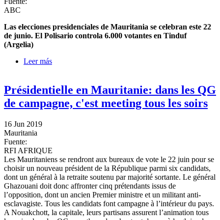
Fuente:
ABC
Las elecciones presidenciales de Mauritania se celebran este 22
de junio. El Polisario controla 6.000 votantes en Tinduf
(Argelia)
Leer más
sobre El voto de los mauritanos en Canarias entra en
la campaña de su país
Présidentielle en Mauritanie: dans les QG
de campagne, c'est meeting tous les soirs
16 Jun 2019
Mauritania
Fuente:
RFI AFRIQUE
Les Mauritaniens se rendront aux bureaux de vote le 22 juin pour se
choisir un nouveau président de la République parmi six candidats,
dont un général à la retraite soutenu par majorité sortante. Le général
Ghazouani doit donc affronter cinq prétendants issus de
l’opposition, dont un ancien Premier ministre et un militant anti-
esclavagiste. Tous les candidats font campagne à l’intérieur du pays.
A Nouakchott, la capitale, leurs partisans assurent l’animation tous