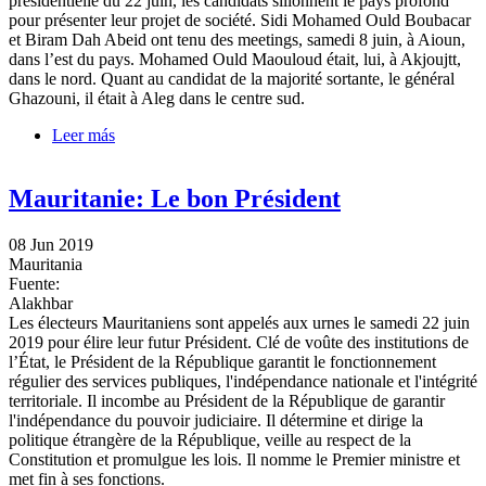
présidentielle du 22 juin, les candidats sillonnent le pays profond
pour présenter leur projet de société. Sidi Mohamed Ould Boubacar
et Biram Dah Abeid ont tenu des meetings, samedi 8 juin, à Aioun,
dans l’est du pays. Mohamed Ould Maouloud était, lui, à Akjoujtt,
dans le nord. Quant au candidat de la majorité sortante, le général
Ghazouni, il était à Aleg dans le centre sud.
Leer más
sobre Présidentielle en Mauritanie: à Aleg, la
sécheresse au cœur de la campagne
Mauritanie: Le bon Président
08 Jun 2019
Mauritania
Fuente:
Alakhbar
Les électeurs Mauritaniens sont appelés aux urnes le samedi 22 juin
2019 pour élire leur futur Président. Clé de voûte des institutions de
l’État, le Président de la République garantit le fonctionnement
régulier des services publiques, l'indépendance nationale et l'intégrité
territoriale. Il incombe au Président de la République de garantir
l'indépendance du pouvoir judiciaire. Il détermine et dirige la
politique étrangère de la République, veille au respect de la
Constitution et promulgue les lois. Il nomme le Premier ministre et
met fin à ses fonctions.