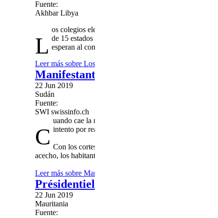
Fuente:
Akhbar Libya
os colegios electorales en Mauritania abrieron a las 
L
de 15 estados eligieron un nuevo presidente para reem
esperan al comienzo de la próxima semana.
Leer más
sobre Los resultados de las elecciones presidenci
Manifestantes en Sudán celebran con
22 Jun 2019
Sudán
Fuente:
SWI swissinfo.ch
uando cae la noche, los habitantes de Jartum se mueve
C
intento por reavivar el movimiento y desafiar la repres
Con los cortes de electricidad, el acceso a internet 
acecho, los habitantes del barrio de Jabra han sufrido para o
Leer más
sobre Manifestantes en Sudán celebran concentrac
Présidentielle en Mauritanie: suivez
22 Jun 2019
Mauritania
Fuente: