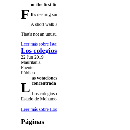
or the first time in 24 years, Turkey's AKP lost con
F
It's nearing sundown in one of Istanbul's most popular b
A short walk away, a few hundred locals are gathered 
That's not an unusual summertime sight in the city's few gre
Leer más
sobre Istanbul votes again: An existential battle f
Los colegios electorales abren en Ma
22 Jun 2019
Mauritania
Fuente:
Público
as votaciones se desarrollan en 3.862 diseminados 
L
concentrada en la costa del Atlántico y la ribera de
Los colegios electorales de Mauritania han abierto sus 
Estado de Mohamed uld Abdel Aziz tras once años en el po
Leer más
sobre Los colegios electorales abren en Mauritania
Páginas