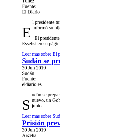
Túnez
Fuente:
El Diario
l presidente tunecino, Beji Caid Essebsi, de 92 años, s
E
informó su hijo y secretario general de "Nidaa Tunis",
"El presidente abandonó el hospital militar esta tarde
Essebsi en su página oficial de una conocida red social
Leer más
sobre El presidente de Túnez sale del hospital tra
Sudán se prepara para la "marcha de
30 Jun 2019
Sudán
Fuente:
eldiario.es
udán se prepara para la llamada "marcha del millón" c
S
nuevo, un Gobierno civil y presionar a los militares p
junio.
Leer más
sobre Sudán se prepara para la "marcha del millón
Prisión preventiva para el militar qu
30 Jun 2019
Argelia