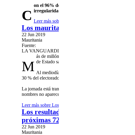
on el 96% de los colegios escrutados, el candidat
C
irregularidades
Leer más
sobre El general Ghazouani se proclama ven
Los mauritanos votan con normalidad
22 Jun 2019
Mauritania
Fuente:
LA VANGUARDIA
ás de millón y medio de mauritanos votan con normal
M
de Estado saliente, Mohamed uld Abdel Aziz.
Al mediodía, fuentes de la Comisión Electoral Nacio
30 % del electorado.
La jornada está transcurriendo sin incidentes, a excepción 
nombres no aparecen en el censo electoral.
Leer más
sobre Los mauritanos votan con normalidad en com
Los resultados de las elecciones pre
próximas 72 horas
22 Jun 2019
Mauritania