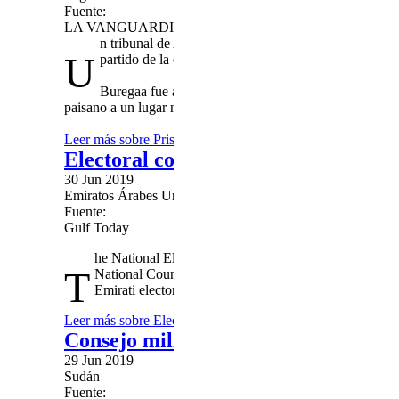
Fuente:
LA VANGUARDIA
n tribunal de Argel ordenó hoy la entrada en prisión
U
partido de la oposición en Argelia, el Frente de Fuerza
Buregaa fue arrestado al mediodía del sábado en su d
paisano a un lugar no revelado, afirmó esta mañana el diari
Leer más
sobre Prisión preventiva para el militar que fundó 
Electoral college list for 2019 FNC 
30 Jun 2019
Emiratos Árabes Unidos
Fuente:
Gulf Today
he National Election Committee, NEC, on Sunday annou
T
National Council (FNC), elections, which features 337
Emirati electors.
Leer más
sobre Electoral college list for 2019 FNC electio
Consejo militar de Sudán dice estar 
29 Jun 2019
Sudán
Fuente: