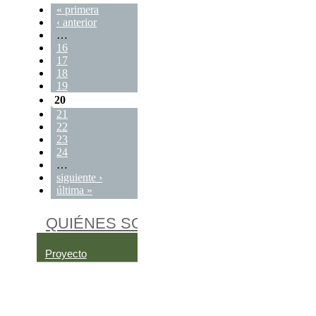
« primera
‹ anterior
…
16
17
18
19
20
21
22
23
24
…
siguiente ›
última »
QUIÉNES SOMOS
Proyecto
Equipo