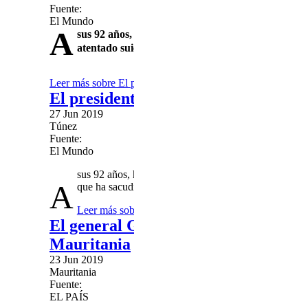
Fuente:
El Mundo
A
sus 92 años, ha sufrido "una grave crisis de salu
atentado suicida que ha sacudido la capital
Leer más
sobre El presidente de Túnez, Beji Caid Essebsi, i
El presidente de Túnez Beji Caid Ess
27 Jun 2019
Túnez
Fuente:
El Mundo
sus 92 años, ha sufrido "una grave crisis de salud", 
A
que ha sacudido la capital.
Leer más
sobre El presidente de Túnez Beji Caid Esse
El general Ghazouani se proclama ve
Mauritania
23 Jun 2019
Mauritania
Fuente:
EL PAÍS