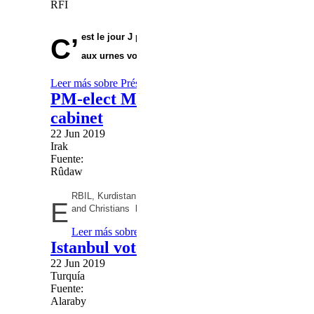
RFI
est le jour J pour l’élection présidentielle en Maurita
C’
aux urnes vont devoir départager six candidats.
Leer más
sobre Présidentielle en Mauritanie: suivez la jour
PM-elect Masrour Barzani assures T
cabinet
22 Jun 2019
Irak
Fuente:
Rûdaw
RBIL, Kurdistan Region - As Kurdish parties inch closer 
E
and Christians have been assured they will be given minist
Leer más
sobre PM-elect Masrour Barzani assures Turkm
Istanbul votes again: An existential 
22 Jun 2019
Turquía
Fuente:
Alaraby