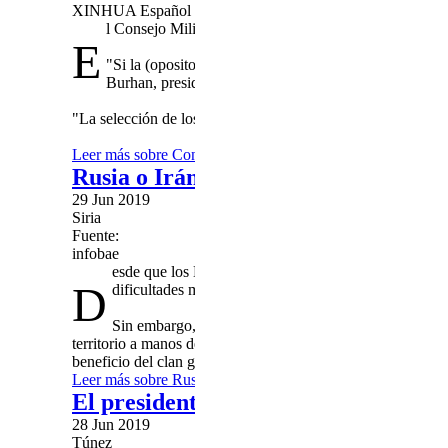
XINHUA Español
l Consejo Militar de Transición (CMT) de Sudán dijo ho
E
"Si la (opositora) Alianza para la Libertad y el Cambi
Burhan, presidente del CMT, durante una reunión en Ja
"La selección de los candidatos del gobierno de transición se
Leer más
sobre Consejo militar de Sudán dice estar listo pa
Rusia o Irán: los sirios debaten cómo
29 Jun 2019
Siria
Fuente:
infobae
esde que los Ba'azistas tomaron el poder en Damasco e
D
dificultades materiales para que, algún día, su ejército
Sin embargo, los hechos mostraron a través de la histo
territorio a manos de Israel. Además, en lugar de luchar con
beneficio del clan gobernante.
Leer más
sobre Rusia o Irán: los sirios debaten cómo salir d
El presidente de Túnez, Beji Caid Es
28 Jun 2019
Túnez