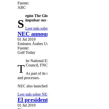
Fuente:
ABC
egún The Globe and Mail, la junta militar habría p
S
impulsar sus «objetivos políticos»
Leer más
sobre El gobierno de transición de Sudán con
NEC announces FNC elections sched
01 Jul 2019
Emiratos Árabes Unidos
Fuente:
Gulf Today
he National Elections Committee (NEC) on Monday ann
T
Council, FNC, with Oct.5, 2019, selected as the main 
As part of its sustained efforts to ensure transparency,
and processes.
NEC also launched a call centre for the fourth cycle of the 
Leer más
sobre NEC announces FNC elections schedule
El presidente de Túnez sale del hospi
01 Jul 2019