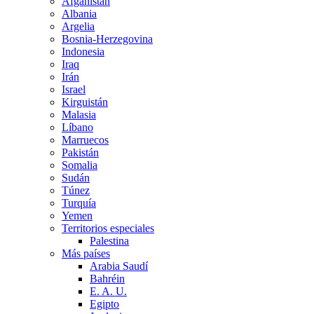
Afganistán
Albania
Argelia
Bosnia-Herzegovina
Indonesia
Iraq
Irán
Israel
Kirguistán
Malasia
Líbano
Marruecos
Pakistán
Somalia
Sudán
Túnez
Turquía
Yemen
Territorios especiales
Palestina
Más países
Arabia Saudí
Bahréin
E. A. U.
Egipto