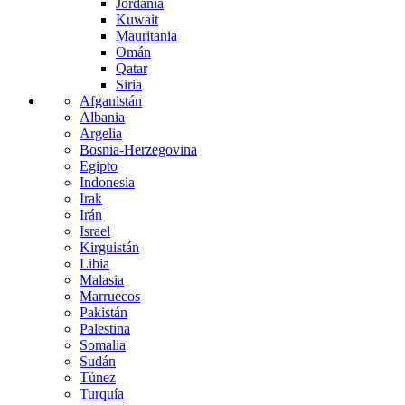
Jordania
Kuwait
Mauritania
Omán
Qatar
Siria
Afganistán
Albania
Argelia
Bosnia-Herzegovina
Egipto
Indonesia
Irak
Irán
Israel
Kirguistán
Libia
Malasia
Marruecos
Pakistán
Palestina
Somalia
Sudán
Túnez
Turquía