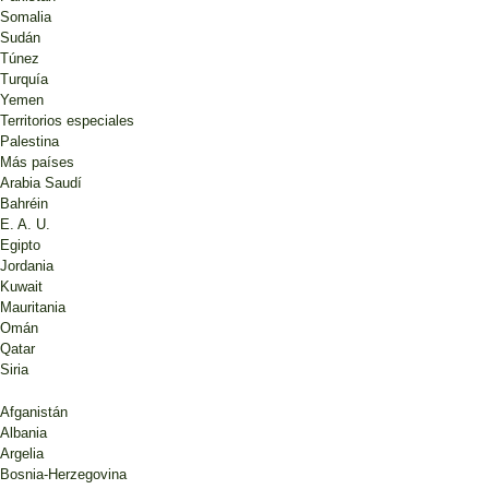
Somalia
Sudán
Túnez
Turquía
Yemen
Territorios especiales
Palestina
Más países
Arabia Saudí
Bahréin
E. A. U.
Egipto
Jordania
Kuwait
Mauritania
Omán
Qatar
Siria
Afganistán
Albania
Argelia
Bosnia-Herzegovina