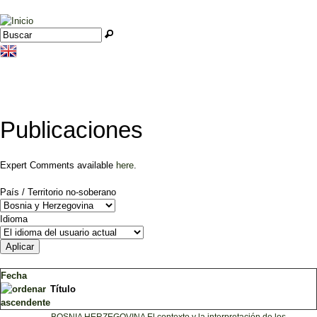
Jump to navigation
Buscar
Formulario de búsqueda
Publicaciones
Expert Comments available
here
.
País / Territorio no-soberano
Idioma
Fecha
Título
BOSNIA HERZEGOVINA El contexto y la interpretación de los