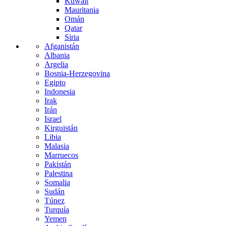
Kuwait
Mauritania
Omán
Qatar
Siria
Afganistán
Albania
Argelia
Bosnia-Herzegovina
Egipto
Indonesia
Irak
Irán
Israel
Kirguistán
Libia
Malasia
Marruecos
Pakistán
Palestina
Somalia
Sudán
Túnez
Turquía
Yemen