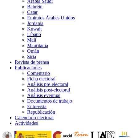
Arabia Saudí
Bahréin
Catar
Emiratos Árabes Unidos
Jordania
Kuwait
Líbano
Malí
Mauritania
Omán
Siria
Revista de prensa
Publicaciones
Comentario
Ficha electoral
Análisis pre-electoral
Análisis post-electoral
Análisis eventual
Documentos de trabajo
Entrevista
Republicación
Calendario electoral
Actividades