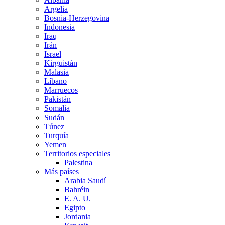
Argelia
Bosnia-Herzegovina
Indonesia
Iraq
Irán
Israel
Kirguistán
Malasia
Líbano
Marruecos
Pakistán
Somalia
Sudán
Túnez
Turquía
Yemen
Territorios especiales
Palestina
Más países
Arabia Saudí
Bahréin
E. A. U.
Egipto
Jordania