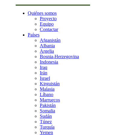
Quiénes somos
Proyecto
Equipo
Contactar
Países
Afganistán
Albania
Argelia
Bosnia-Herzegovina
Indonesia
Iraq
Irán
Israel
Kirguistán
Malasia
Líbano
Marruecos
Pakistán
Somalia
Sudán
Túnez
Turquía
Yemen