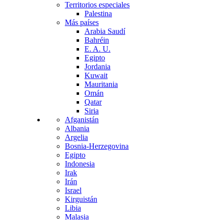
Territorios especiales
Palestina
Más países
Arabia Saudí
Bahréin
E. A. U.
Egipto
Jordania
Kuwait
Mauritania
Omán
Qatar
Siria
Afganistán
Albania
Argelia
Bosnia-Herzegovina
Egipto
Indonesia
Irak
Irán
Israel
Kirguistán
Libia
Malasia