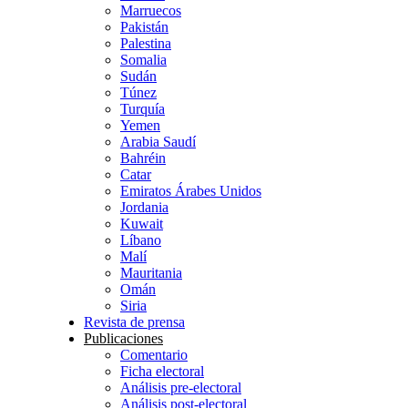
Marruecos
Pakistán
Palestina
Somalia
Sudán
Túnez
Turquía
Yemen
Arabia Saudí
Bahréin
Catar
Emiratos Árabes Unidos
Jordania
Kuwait
Líbano
Malí
Mauritania
Omán
Siria
Revista de prensa
Publicaciones
Comentario
Ficha electoral
Análisis pre-electoral
Análisis post-electoral