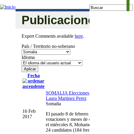
Jump to navigation
Buscar
Formulario
Publicaciones
de búsqueda
Expert Comments available
here
.
País / Territorio no-soberano
Idioma
Fecha
SOMALIA Elecciones presidenciales 8 de feb
Laura Martinez Perez
Somalia
16 Feb
El pasado 8 de febrero de 2017 culminó en Soma
2017
votaciones y meses de cancelaciones reiteradas
el miércoles 8, Mohamed Abdullahi Mohamed c
24 candidatos (184 frente a los 97 obtenidos p