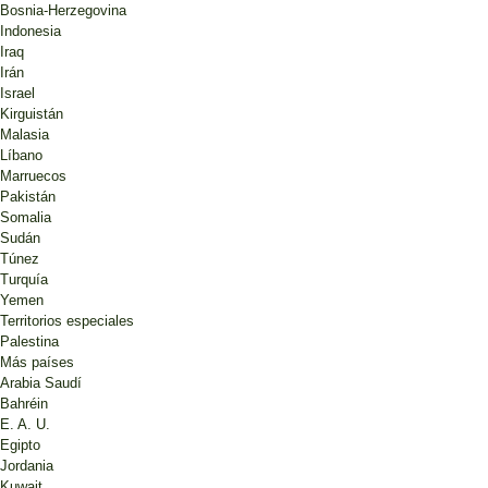
Bosnia-Herzegovina
Indonesia
Iraq
Irán
Israel
Kirguistán
Malasia
Líbano
Marruecos
Pakistán
Somalia
Sudán
Túnez
Turquía
Yemen
Territorios especiales
Palestina
Más países
Arabia Saudí
Bahréin
E. A. U.
Egipto
Jordania
Kuwait