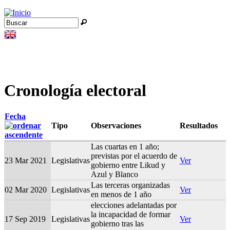
Jump to navigation
Buscar
Formulario de búsqueda
Cronología electoral
Fecha
Tipo
Observaciones
Resultados
Las cuartas en 1 año;
previstas por el acuerdo de
23 Mar 2021
Legislativas
Ver
gobierno entre Likud y
Azul y Blanco
Las terceras organizadas
02 Mar 2020
Legislativas
Ver
en menos de 1 año
elecciones adelantadas por
la incapacidad de formar
17 Sep 2019
Legislativas
Ver
gobierno tras las