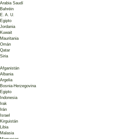
Arabia Saudí
Bahréin
E. A. U.
Egipto
Jordania
Kuwait
Mauritania
Omán
Qatar
Siria
Afganistán
Albania
Argelia
Bosnia-Herzegovina
Egipto
Indonesia
Irak
Irán
Israel
Kirguistán
Libia
Malasia
Marruecos