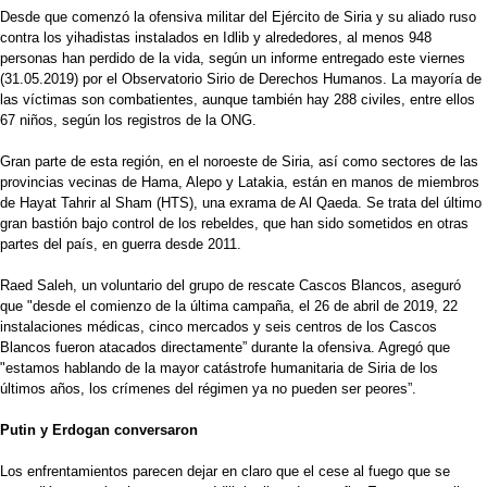
Desde que comenzó la ofensiva militar del Ejército de Siria y su aliado ruso
contra los yihadistas instalados en Idlib y alrededores, al menos 948
personas han perdido de la vida, según un informe entregado este viernes
(31.05.2019) por el Observatorio Sirio de Derechos Humanos. La mayoría de
las víctimas son combatientes, aunque también hay 288 civiles, entre ellos
67 niños, según los registros de la ONG.
Gran parte de esta región, en el noroeste de Siria, así como sectores de las
provincias vecinas de Hama, Alepo y Latakia, están en manos de miembros
de Hayat Tahrir al Sham (HTS), una exrama de Al Qaeda. Se trata del último
gran bastión bajo control de los rebeldes, que han sido sometidos en otras
partes del país, en guerra desde 2011.
Raed Saleh, un voluntario del grupo de rescate Cascos Blancos, aseguró
que "desde el comienzo de la última campaña, el 26 de abril de 2019, 22
instalaciones médicas, cinco mercados y seis centros de los Cascos
Blancos fueron atacados directamente” durante la ofensiva. Agregó que
"estamos hablando de la mayor catástrofe humanitaria de Siria de los
últimos años, los crímenes del régimen ya no pueden ser peores”.
Putin y Erdogan conversaron
Los enfrentamientos parecen dejar en claro que el cese al fuego que se