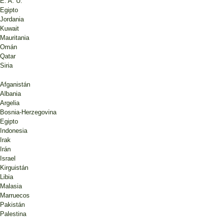
E. A. U.
Egipto
Jordania
Kuwait
Mauritania
Omán
Qatar
Siria
Afganistán
Albania
Argelia
Bosnia-Herzegovina
Egipto
Indonesia
Irak
Irán
Israel
Kirguistán
Libia
Malasia
Marruecos
Pakistán
Palestina