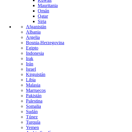
Kuwait
Mauritania
Omán
Qatar
Siria
Afganistán
Albania
Argelia
Bosnia-Herzegovina
Egipto
Indonesia
Irak
Irán
Israel
Kirguistán
Libia
Malasia
Marruecos
Pakistán
Palestina
Somalia
Sudán
Túnez
Turquía
Yemen