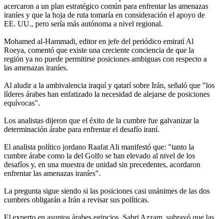
acercaron a un plan estratégico común para enfrentar las amenazas
iraníes y que la hoja de ruta tomaría en consideración el apoyo de
EE. UU., pero sería más autónoma a nivel regional.
Mohamed al-Hammadi, editor en jefe del periódico emiratí Al
Roeya, comentó que existe una creciente conciencia de que la
región ya no puede permitirse posiciones ambiguas con respecto a
las amenazas iraníes.
Al aludir a la ambivalencia iraquí y qatarí sobre Irán, señaló que "los
líderes árabes han enfatizado la necesidad de alejarse de posiciones
equívocas".
Los analistas dijeron que el éxito de la cumbre fue galvanizar la
determinación árabe para enfrentar el desafío iraní.
El analista político jordano Raafat Ali manifestó que: "tanto la
cumbre árabe como la del Golfo se han elevado al nivel de los
desafíos y, en una muestra de unidad sin precedentes, acordaron
enfrentar las amenazas iraníes".
La pregunta sigue siendo si las posiciones casi unánimes de las dos
cumbres obligarán a Irán a revisar sus políticas.
El experto en asuntos árabes egipcios, Sabri Azzam, subrayó que las