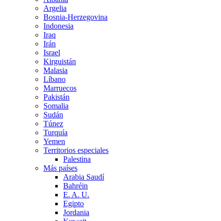
Argelia
Bosnia-Herzegovina
Indonesia
Iraq
Irán
Israel
Kirguistán
Malasia
Líbano
Marruecos
Pakistán
Somalia
Sudán
Túnez
Turquía
Yemen
Territorios especiales
Palestina
Más países
Arabia Saudí
Bahréin
E. A. U.
Egipto
Jordania