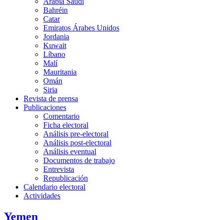
Arabia Saudí
Bahréin
Catar
Emiratos Árabes Unidos
Jordania
Kuwait
Líbano
Malí
Mauritania
Omán
Siria
Revista de prensa
Publicaciones
Comentario
Ficha electoral
Análisis pre-electoral
Análisis post-electoral
Análisis eventual
Documentos de trabajo
Entrevista
Republicación
Calendario electoral
Actividades
Yemen