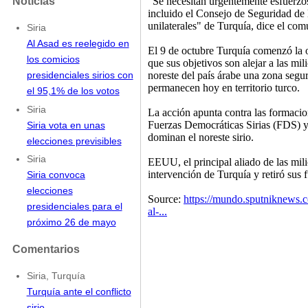
Noticias
"Se necesitan urgentemente esfuerzo
incluido el Consejo de Seguridad de 
unilaterales" de Turquía, dice el c
Siria
Al Asad es reelegido en
El 9 de octubre Turquía comenzó la 
los comicios
que sus objetivos son alejar a las mili
noreste del país árabe una zona segur
presidenciales sirios con
permanecen hoy en territorio turco.
el 95,1% de los votos
Siria
La acción apunta contra las formacion
Fuerzas Democráticas Sirias (FDS) 
Siria vota en unas
dominan el noreste sirio.
elecciones previsibles
Siria
EEUU, el principal aliado de las mili
intervención de Turquía y retiró sus f
Siria convoca
elecciones
Source:
https://mundo.sputniknews.
presidenciales para el
al-...
próximo 26 de mayo
Comentarios
Siria, Turquía
Turquía ante el conflicto
sirio