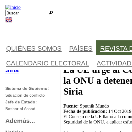
Jump to navigation
Buscar
Formulario de búsqueda
QUIÉNES SOMOS
PAÍSES
REVISTA 
CALENDARIO ELECTORAL
ACTIVIDA
La UE urge al C
Siria
la ONU a detener
Siria
Sistema de Gobierno:
Situación de conflicto
Jefe de Estado:
Fuente:
Sputnik Mundo
Bashar al Assad
Fecha de publicación:
14 Oct 2019
El Consejo de la UE llamó a la comun
Además...
Seguridad de la ONU, a aplicar esfuer