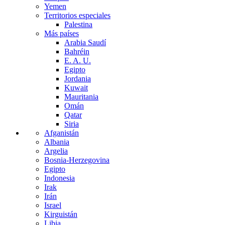
Yemen
Territorios especiales
Palestina
Más países
Arabia Saudí
Bahréin
E. A. U.
Egipto
Jordania
Kuwait
Mauritania
Omán
Qatar
Siria
Afganistán
Albania
Argelia
Bosnia-Herzegovina
Egipto
Indonesia
Irak
Irán
Israel
Kirguistán
Libia