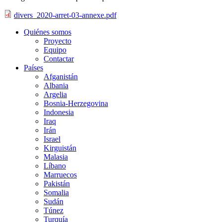
divers_2020-arret-03-annexe.pdf
Quiénes somos
Proyecto
Equipo
Contactar
Países
Afganistán
Albania
Argelia
Bosnia-Herzegovina
Indonesia
Iraq
Irán
Israel
Kirguistán
Malasia
Líbano
Marruecos
Pakistán
Somalia
Sudán
Túnez
Turquía