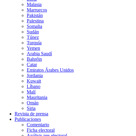
Malasia
Marruecos
Pakistán
Palestina
Somalia
Sudán
Túnez
Turquía
Yemen
Arabia Saudí
Bahréin
Catar
Emiratos Árabes Unidos
Jordania
Kuwait
Líbano
Malí
Mauritania
Omán
Siria
Revista de prensa
Publicaciones
Comentario
Ficha electoral
Análisis pre-electoral