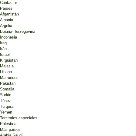
Contactar
Países
Afganistán
Albania
Argelia
Bosnia-Herzegovina
Indonesia
Iraq
Irán
Israel
Kirguistán
Malasia
Líbano
Marruecos
Pakistán
Somalia
Sudán
Túnez
Turquía
Yemen
Territorios especiales
Palestina
Más países
Arabia Saudí