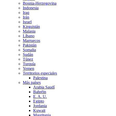
Bosnia-Herzegovina
Indonesia
Iraq
Irán
Israel
Kirguistán
Malasia
Líbano
Marruecos
Pakistán
Somalia
Sudán
Túnez
Turquía
Yemen
Territorios especiales
Palestina
Más países
Arabia Saudí
Bahréin
E. A. U.
Egipto
Jordania
Kuwait
Mauritania