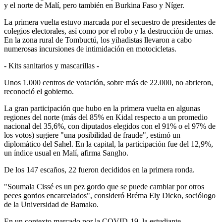
y el norte de Malí, pero también en Burkina Faso y Níger.
La primera vuelta estuvo marcada por el secuestro de presidentes de
colegios electorales, así como por el robo y la destrucción de urnas.
En la zona rural de Tombuctú, los yihadistas llevaron a cabo
numerosas incursiones de intimidación en motocicletas.
- Kits sanitarios y mascarillas -
Unos 1.000 centros de votación, sobre más de 22.000, no abrieron,
reconoció el gobierno.
La gran participación que hubo en la primera vuelta en algunas
regiones del norte (más del 85% en Kidal respecto a un promedio
nacional del 35,6%, con diputados elegidos con el 91% o el 97% de
los votos) sugiere "una posibilidad de fraude", estimó un
diplomático del Sahel. En la capital, la participación fue del 12,9%,
un índice usual en Malí, afirma Sangho.
De los 147 escaños, 22 fueron decididos en la primera ronda.
"Soumala Cissé es un pez gordo que se puede cambiar por otros
peces gordos encarcelados", consideró Bréma Ely Dicko, sociólogo
de la Universidad de Bamako.
En un contexto marcado por la COVID-19, la estudiante