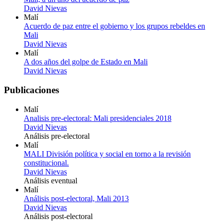
David Nievas
Malí
Acuerdo de paz entre el gobierno y los grupos rebeldes en
Mali
David Nievas
Malí
A dos años del golpe de Estado en Mali
David Nievas
Publicaciones
Malí
Analisis pre-electoral: Mali presidenciales 2018
David Nievas
Análisis pre-electoral
Malí
MALI División política y social en torno a la revisión
constitucional.
David Nievas
Análisis eventual
Malí
Análisis post-electoral, Mali 2013
David Nievas
Análisis post-electoral