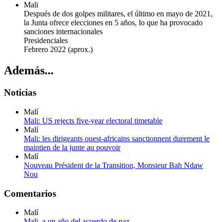
Mali
Después de dos golpes militares, el último en mayo de 2021,
la Junta ofrece elecciones en 5 años, lo que ha provocado
sanciones internacionales
Presidenciales
Febrero 2022
(aprox.)
Además...
Noticias
Malí
Mali: US rejects five-year electoral timetable
Malí
Mali: les dirigeants ouest-africains sanctionnent durement le
maintien de la junte au pouvoir
Malí
Nouveau Président de la Transition, Monsieur Bah Ndaw
Nou
Comentarios
Malí
Mali, a un año del acuerdo de paz