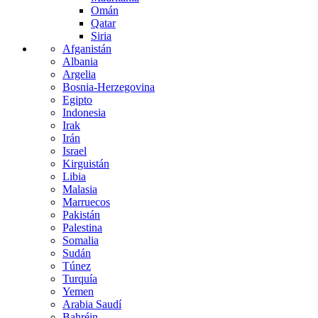
Omán
Qatar
Siria
Afganistán
Albania
Argelia
Bosnia-Herzegovina
Egipto
Indonesia
Irak
Irán
Israel
Kirguistán
Libia
Malasia
Marruecos
Pakistán
Palestina
Somalia
Sudán
Túnez
Turquía
Yemen
Arabia Saudí
Bahréin