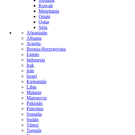
Jordania
Kuwait
Mauritania
Omán
Qatar
Siria
Afganistán
Albania
Argelia
Bosnia-Herzegovina
Egipto
Indonesia
Irak
Irán
Israel
Kirguistán
Libia
Malasia
Marruecos
Pakistán
Palestina
Somalia
Sudán
Túnez
Turquía