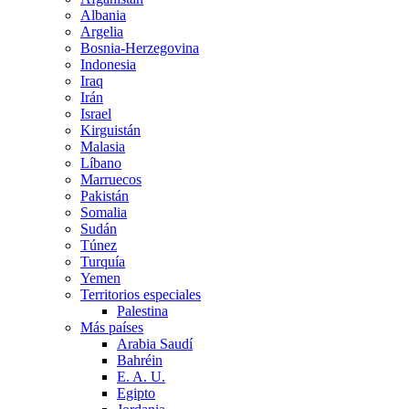
Albania
Argelia
Bosnia-Herzegovina
Indonesia
Iraq
Irán
Israel
Kirguistán
Malasia
Líbano
Marruecos
Pakistán
Somalia
Sudán
Túnez
Turquía
Yemen
Territorios especiales
Palestina
Más países
Arabia Saudí
Bahréin
E. A. U.
Egipto