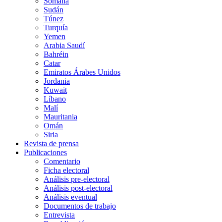
Somalia
Sudán
Túnez
Turquía
Yemen
Arabia Saudí
Bahréin
Catar
Emiratos Árabes Unidos
Jordania
Kuwait
Líbano
Malí
Mauritania
Omán
Siria
Revista de prensa
Publicaciones
Comentario
Ficha electoral
Análisis pre-electoral
Análisis post-electoral
Análisis eventual
Documentos de trabajo
Entrevista