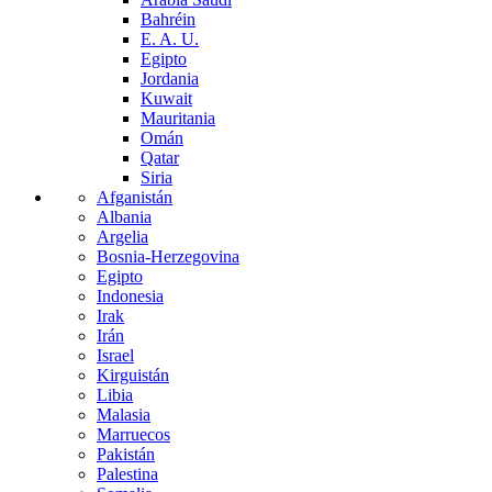
Bahréin
E. A. U.
Egipto
Jordania
Kuwait
Mauritania
Omán
Qatar
Siria
Afganistán
Albania
Argelia
Bosnia-Herzegovina
Egipto
Indonesia
Irak
Irán
Israel
Kirguistán
Libia
Malasia
Marruecos
Pakistán
Palestina