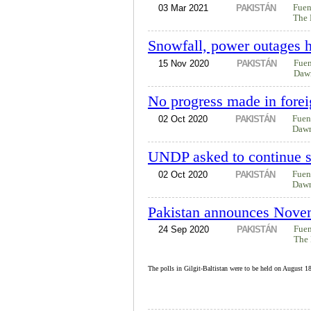
03 Mar 2021
PAKISTÁN
Fuen
The 
Snowfall, power outages h
15 Nov 2020
PAKISTÁN
Fue
Daw
No progress made in fore
02 Oct 2020
PAKISTÁN
Fuen
Daw
UNDP asked to continue su
02 Oct 2020
PAKISTÁN
Fuen
Daw
Pakistan announces Novemb
24 Sep 2020
PAKISTÁN
Fue
The
The polls in Gilgit-Baltistan were to be held on August