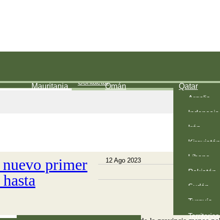
Jump to navigation
PAÍSES
í
Bahréin
E. A. U.
Egipto
Contactar
Afganistá
Mauritania
Omán
Qatar
Argelia
Indonesia
Irán
Kirguistán
Líbano
 nuevo primer
12 Ago 2023
PAK
F
Pakistán
 hasta
Fra
Sudán
Turquía
Territorios