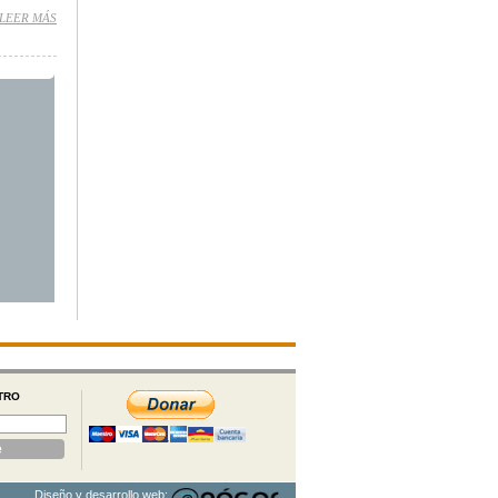
AFTER EID
LEER MÁS
SOBRE
PAKISTANI
AUTHORITIES
ARREST
ISLAMIST
LEADER
TRO
Diseño y desarrollo web: