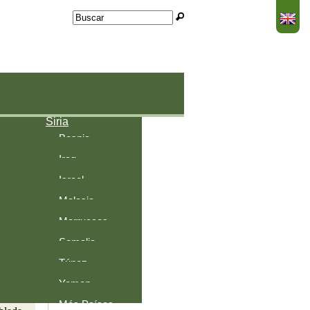
Buscar
Formulario de búsqueda
Jordania
n
Albania
Siria
Facebook
Bosnia-
Iraq
Herzegovina
Israel
Malasia
Marruecos
ISTÁN
uente:
Somalia
nce 24
Túnez
Yemen
Más Países