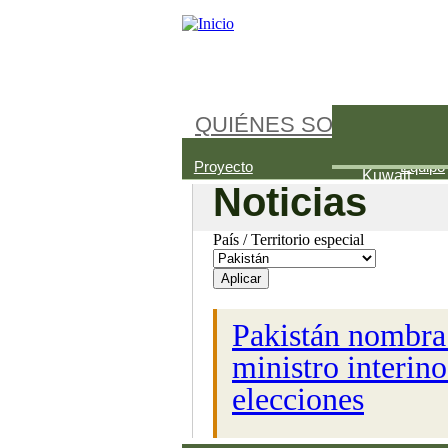
QUIÉNES SOMOS
Palestina
Arabia Saud
Proyecto
Equipo
Kuwait
Noticias
País / Territorio especial
Páginas
Pakistán nombra
ministro interino
elecciones