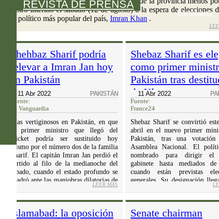
 turbulencia. Anwaar-ul-Haq Kakara, senador de la provincia menos po
REVISTA DE PRENSA
ministro interino el sábado (12 de agosto) a la espera de elecciones d
Especiales
sin el político más popular del país,
Imran Khan
.
LEE
Shehbaz Sharif podría
Shebaz Sharif es el
relevar a Imran Jan hoy
como primer ministr
en Pakistán
Pakistán tras destit
de Khan
11 Abr 2022
PAKISTÁN
11 Abr 2022
PA
Fuente:
Fuente:
La Vanguardia
France24
Días vertiginosos en Pakistán, en que
Shebaz Sharif se convirtió este 11 de
el primer ministro que llegó del
abril en el nuevo primer mini
cricket podría ser sustituido hoy
Pakistán, tras una votación
mismo por el número dos de la familia
Asamblea Nacional. El polít
Sharif. El capitán Imran Jan perdió el
nombrado para dirigir el
partido al filo de la medianoche del
gabinete hasta mediados de
sábado, cuando el estado profundo se
cuando están previstas elec
os
cuadró ante las maniobras dilatorias de
generales. Su designación lleg
SOBRE IMRAN KHAN SE HACE CON UNA VICTORIA CLAVE EN ELECCIONES PARC
LEER MÁS
SOBRE SHEHBAZ SHARIF PODRÍA R
LE
sus correligionarios para esquivar la
de la destitución de Imra Khan,
IMRAN JAN HOY EN
moción de censura.
de semana, mediante una moc
censura. El partido del derrocad
Islamabad: la oposición
Senate chairman
denunció una presunta inje