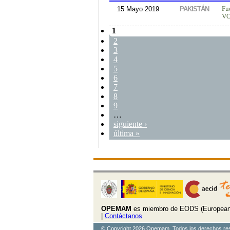
15 Mayo 2019
PAKISTÁN
Fu
V
1
2
3
4
5
6
7
8
9
…
siguiente ›
última »
OPEMAM
es miembro de EODS (European 
|
Contáctanos
© Copyright 2026 Opemam. Todos los derechos re