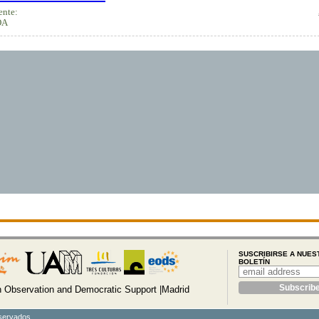
ente:
OA
SUSCRIBIRSE A NUES
BOLETÍN
Observation and Democratic Support |Madrid
servados.