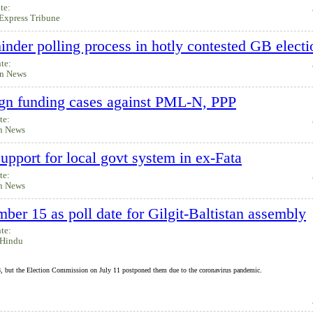
te:
Express Tribune
inder polling process in hotly contested GB electi
nte:
n News
ign funding cases against PML-N, PPP
te:
n News
pport for local govt system in ex-Fata
te:
n News
er 15 as poll date for Gilgit-Baltistan assembly
nte:
 Hindu
 18, but the Election Commission on July 11 postponed them due to the coronavirus pandemic.