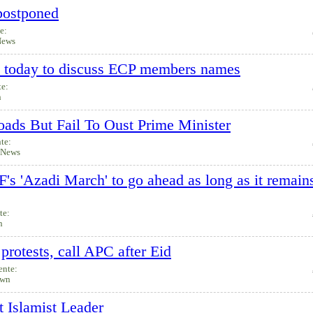
 postponed
te:
News
s today to discuss ECP members names
te:
n
oads But Fail To Oust Prime Minister
nte:
oNews
's 'Azadi March' to go ahead as long as it remain
te:
n
 protests, call APC after Eid
ente:
wn
st Islamist Leader