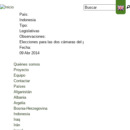
Jump to navigation
Buscar
Formulario de
búsqueda
País:
Indonesia
Tipo:
Legislativas
Observaciones:
Elecciones para las dos cámaras del parlamento indonesio al igua
Fecha:
09 Abr 2014
Quiénes somos
Proyecto
Equipo
Contactar
Países
Afganistán
Albania
Argelia
Bosnia-Herzegovina
Indonesia
Iraq
Irán