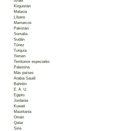
Israel
Kirguistán
Malasia
Líbano
Marruecos
Pakistán
Somalia
Sudán
Túnez
Turquía
Yemen
Territorios especiales
Palestina
Más países
Arabia Saudí
Bahréin
E. A. U.
Egipto
Jordania
Kuwait
Mauritania
Omán
Qatar
Siria