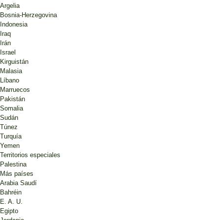
Argelia
Bosnia-Herzegovina
Indonesia
Iraq
Irán
Israel
Kirguistán
Malasia
Líbano
Marruecos
Pakistán
Somalia
Sudán
Túnez
Turquía
Yemen
Territorios especiales
Palestina
Más países
Arabia Saudí
Bahréin
E. A. U.
Egipto