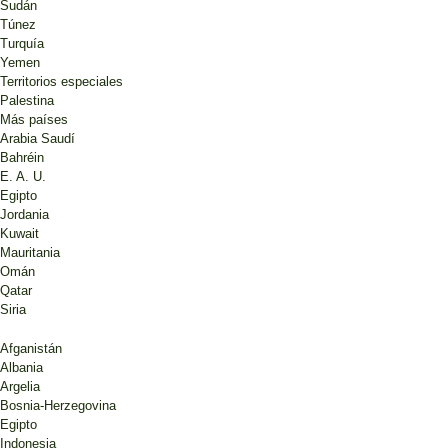
Sudán
Túnez
Turquía
Yemen
Territorios especiales
Palestina
Más países
Arabia Saudí
Bahréin
E. A. U.
Egipto
Jordania
Kuwait
Mauritania
Omán
Qatar
Siria
Afganistán
Albania
Argelia
Bosnia-Herzegovina
Egipto
Indonesia