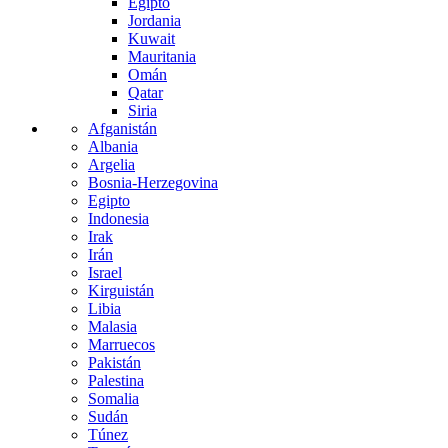
Egipto
Jordania
Kuwait
Mauritania
Omán
Qatar
Siria
Afganistán
Albania
Argelia
Bosnia-Herzegovina
Egipto
Indonesia
Irak
Irán
Israel
Kirguistán
Libia
Malasia
Marruecos
Pakistán
Palestina
Somalia
Sudán
Túnez