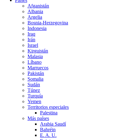
Países
Afganistán
Albania
Argelia
Bosnia-Herzegovina
Indonesia
Iraq
Irán
Israel
Kirguistán
Malasia
Líbano
Marruecos
Pakistán
Somalia
Sudán
Túnez
Turquía
Yemen
Territorios especiales
Palestina
Más países
Arabia Saudí
Bahréin
E. A. U.