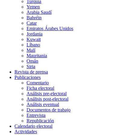
Turquía
Yemen
Arabia Saudí
Bahréin
Catar
Emiratos Árabes Unidos
Jordania
Kuwait
Líbano
Malí
Mauritania
Omán
Siria
Revista de prensa
Publicaciones
Comentario
Ficha electoral
Análisis pre-electoral
Análisis post-electoral
Análisis eventual
Documentos de trabajo
Entrevista
Republicación
Calendario electoral
Actividades