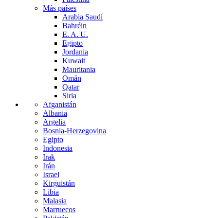
Más países
Arabia Saudí
Bahréin
E. A. U.
Egipto
Jordania
Kuwait
Mauritania
Omán
Qatar
Siria
Afganistán
Albania
Argelia
Bosnia-Herzegovina
Egipto
Indonesia
Irak
Irán
Israel
Kirguistán
Libia
Malasia
Marruecos