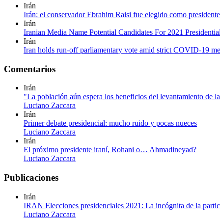
Irán
Irán: el conservador Ebrahim Raisi fue elegido como presidente
Irán
Iranian Media Name Potential Candidates For 2021 Presidential
Irán
Iran holds run-off parliamentary vote amid strict COVID-19 m
Comentarios
Irán
"La población aún espera los beneficios del levantamiento de l
Luciano Zaccara
Irán
Primer debate presidencial: mucho ruido y pocas nueces
Luciano Zaccara
Irán
El próximo presidente iraní, Rohani o… Ahmadineyad?
Luciano Zaccara
Publicaciones
Irán
IRAN Elecciones presidenciales 2021: La incógnita de la partic
Luciano Zaccara