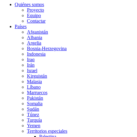
Quiénes somos
Proyecto
Equipo
Contactar
Países
Afganistán
Albania
Argelia
Bosnia-Herzegovina
Indonesia
Iraq
Irán
Israel
Kirguistán
Malasia
Líbano
Marruecos
Pakistán
Somalia
Sudán
Túnez
Turquía
Yemen
Territorios especiales
Palestina