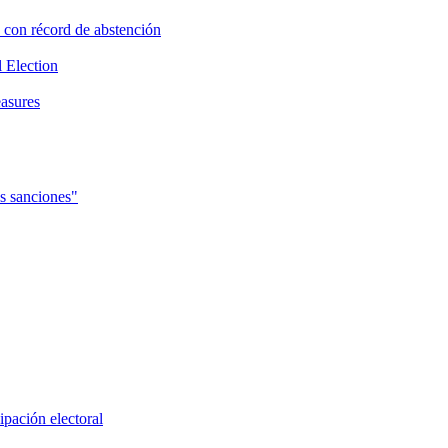
 con récord de abstención
 Election
easures
as sanciones"
ipación electoral