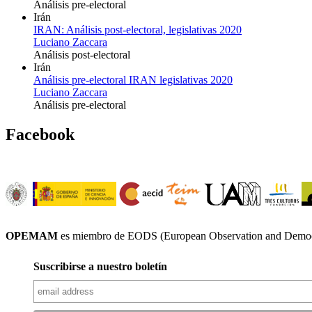
Análisis pre-electoral
Irán
IRAN: Análisis post-electoral, legislativas 2020
Luciano Zaccara
Análisis post-electoral
Irán
Análisis pre-electoral IRAN legislativas 2020
Luciano Zaccara
Análisis pre-electoral
Facebook
OPEMAM
es miembro de EODS (European Observation and Democr
Suscribirse a nuestro boletín