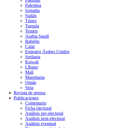
Pakistán
Palestina
Somalia
Sudán
Túnez
Turquía
Yemen
Arabia Saudí
Bahréin
Catar
Emiratos Árabes Unidos
Jordania
Kuwait
Líbano
Malí
Mauritania
Omán
Siria
Revista de prensa
Publicaciones
Comentario
Ficha electoral
Análisis pre-electoral
Análisis post-electoral
Análisis eventual