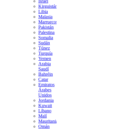
Israel
Kirguistán
Libia
Malasia
Marruecos
Pakistán
Palestina
Somalia
Sudán
Túnez
Turquía
Yemen
Arabia
Saudí
Bahréin
Catar
Emiratos
Árabes
Unidos
Jordania
Kuwait
Líbano
Malí
Mauritania
Omán