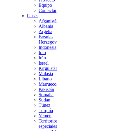
Equipo
Contactar
Países
Afganistán
Albania
Argelia
Bosnia-
Herzegovina
Indonesia
Iraq
Irán
Israel
Kirguistán
Malasia
Líbano
Marruecos
Pakistán
Somalia
Sudán
Túnez
Turquía
Yemen
Territorios
especiales