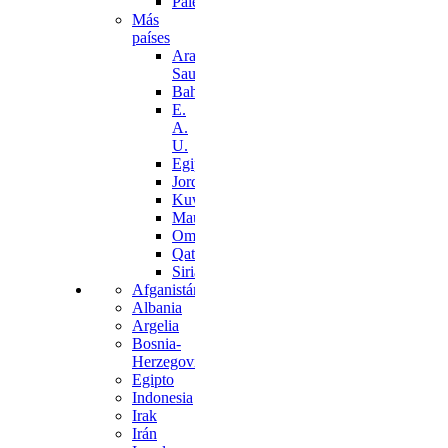
Palestina
Más
países
Arabia
Saudí
Bahréin
E.
A.
U.
Egipto
Jordania
Kuwait
Mauritania
Omán
Qatar
Siria
Afganistán
Albania
Argelia
Bosnia-
Herzegovina
Egipto
Indonesia
Irak
Irán