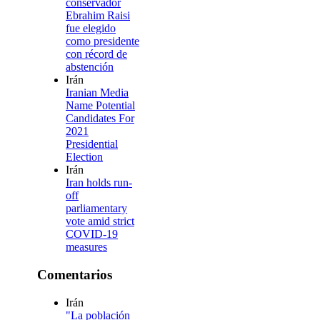
conservador
Ebrahim Raisi
fue elegido
como presidente
con récord de
abstención
Irán
Iranian Media
Name Potential
Candidates For
2021
Presidential
Election
Irán
Iran holds run-
off
parliamentary
vote amid strict
COVID-19
measures
Comentarios
Irán
"La población