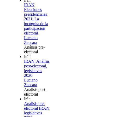
Irán
IRAN
Elecciones
presidenciales
2021: La
incógnita de la
participación
electoral
Luciano
Zaccara
Análisis pre-
electoral
Irán
IRAN: Análisis
post-electoral,
legislativas
2020
Luciano
Zaccara
Análisis post-
electoral
Irán
Análisis pre-
electoral IRAN
legislativas