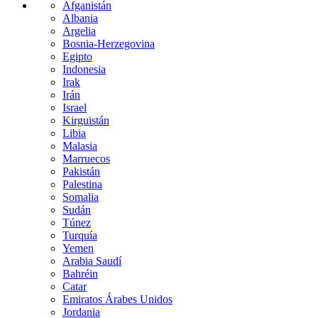
Afganistán
Albania
Argelia
Bosnia-Herzegovina
Egipto
Indonesia
Irak
Irán
Israel
Kirguistán
Libia
Malasia
Marruecos
Pakistán
Palestina
Somalia
Sudán
Túnez
Turquía
Yemen
Arabia Saudí
Bahréin
Catar
Emiratos Árabes Unidos
Jordania