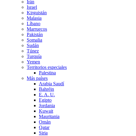
Irán
Israel
Kirguistán
Malasia
Líbano
Marruecos
Pakistán
Somalia
Sudán
Túnez
Turquía
Yemen
Territorios especiales
Palestina
Más países
Arabia Saudí
Bahréin
E. A. U.
Egipto
Jordania
Kuwait
Mauritania
Omán
Qatar
Siria