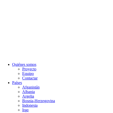
Quiénes somos
Proyecto
Equipo
Contactar
Países
Afganistán
Albania
Argelia
Bosnia-Herzegovina
Indonesia
Iraq