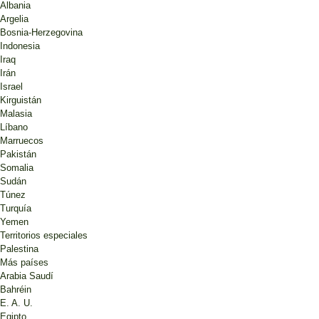
Albania
Argelia
Bosnia-Herzegovina
Indonesia
Iraq
Irán
Israel
Kirguistán
Malasia
Líbano
Marruecos
Pakistán
Somalia
Sudán
Túnez
Turquía
Yemen
Territorios especiales
Palestina
Más países
Arabia Saudí
Bahréin
E. A. U.
Egipto