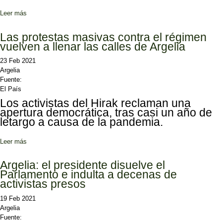
Leer más
sobre Création de «Nida El Watan» : Une coalition qui fait
polémique
Las protestas masivas contra el régimen
vuelven a llenar las calles de Argelia
23 Feb 2021
Argelia
Fuente:
El País
Los activistas del Hirak reclaman una
apertura democrática, tras casi un año de
letargo a causa de la pandemia.
Leer más
sobre Las protestas masivas contra el régimen vuelven a llenar las
calles de Argelia
Argelia: el presidente disuelve el
Parlamento e indulta a decenas de
activistas presos
19 Feb 2021
Argelia
Fuente: