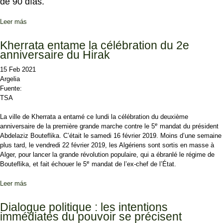
de 90 días.
Leer más
sobre Tebboune anuncia la convocatoria de elecciones anticipadas
en Argelia
Kherrata entame la célébration du 2e
anniversaire du Hirak
15 Feb 2021
Argelia
Fuente:
TSA
La ville de Kherrata a entamé ce lundi la célébration du deuxième
e
anniversaire de la première grande marche contre le 5
mandat du président
Abdelaziz Bouteflika. C’était le samedi 16 février 2019. Moins d’une semaine
plus tard, le vendredi 22 février 2019, les Algériens sont sortis en masse à
Alger, pour lancer la grande révolution populaire, qui a ébranlé le régime de
e
Bouteflika, et fait échouer le 5
mandat de l’ex-chef de l’État.
Leer más
sobre Kherrata entame la célébration du 2e anniversaire du Hirak
Dialogue politique : les intentions
immédiates du pouvoir se précisent