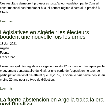
Ces résultats demeurent provisoires jusqu’à leur validation par le Conseil
constitutionnel conformément à la loi portant régime électoral, a précisé M.
Charfi.
Leer más
sobre Législatives : Charfi dévoile les résultats, le FLN en tête
Législatives en Algérie : les électeurs
boudent une nouvelle fois les urnes
13 Jun 2021
Argelia
Fuente:
France 24h
Enjeu principal des législatives algériennes du 12 juin, un scrutin rejeté par le
mouvement contestataire du Hirak et une partie de l'opposition, le taux de
participation national n'a atteint que 30,20 %, le score le plus faible depuis au
moins 20 ans pour ce type de d'élection.
Leer más
sobre Législatives en Algérie : les électeurs boudent une nouvelle
fois les urnes
La fuerte abstención en Argelia traba la era
post Buteflika