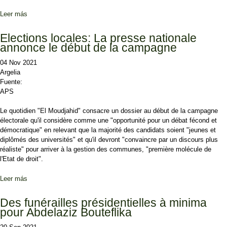
Leer más
sobre Locales: un taux de participation de 35,97% aux élections
des APC à la clôture des urnes
Elections locales: La presse nationale
annonce le début de la campagne
04 Nov 2021
Argelia
Fuente:
APS
Le quotidien "El Moudjahid" consacre un dossier au début de la campagne
électorale qu'il considère comme une "opportunité pour un débat fécond et
démocratique" en relevant que la majorité des candidats soient "jeunes et
diplômés des universités" et qu'il devront "convaincre par un discours plus
réaliste" pour arriver à la gestion des communes, "première molécule de
l'Etat de droit".
Leer más
sobre Elections locales: La presse nationale annonce le début de la
campagne
Des funérailles présidentielles à minima
pour Abdelaziz Bouteflika