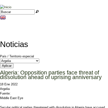
Jump to navigation
Buscar
Formulario de búsqueda
Noticias
País / Territorio especial
Algeria: Opposition parties face threat of
dissolution ahead of uprising anniversary
18 Ene 2022
Argelia
Fuente:
Middle East Eye
Secular political parties threatened with dissolution in Algeria have accused