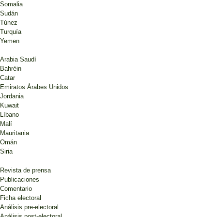
Somalia
Sudán
Túnez
Turquía
Yemen
Arabia Saudí
Bahréin
Catar
Emiratos Árabes Unidos
Jordania
Kuwait
Líbano
Malí
Mauritania
Omán
Siria
Revista de prensa
Publicaciones
Comentario
Ficha electoral
Análisis pre-electoral
Análisis post-electoral