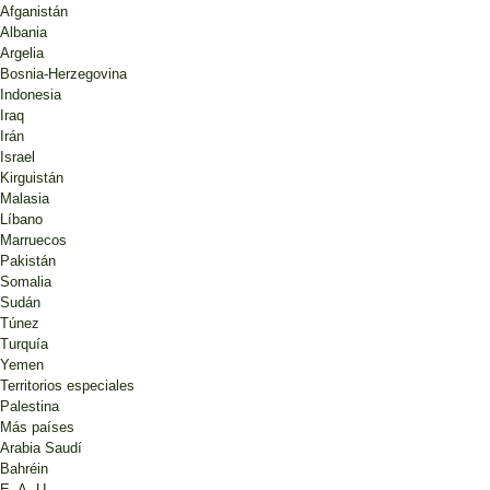
Afganistán
Albania
Argelia
Bosnia-Herzegovina
Indonesia
Iraq
Irán
Israel
Kirguistán
Malasia
Líbano
Marruecos
Pakistán
Somalia
Sudán
Túnez
Turquía
Yemen
Territorios especiales
Palestina
Más países
Arabia Saudí
Bahréin
E. A. U.