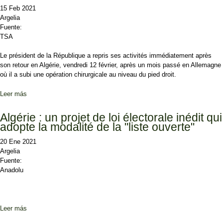
15 Feb 2021
Argelia
Fuente:
TSA
Le président de la République a repris ses activités immédiatement après
son retour en Algérie, vendredi 12 février, après un mois passé en Allemagne
où il a subi une opération chirurgicale au niveau du pied droit.
Leer más
sobre Dialogue politique : les intentions immédiates du pouvoir se
précisent
Algérie : un projet de loi électorale inédit qui
adopte la modalité de la "liste ouverte"
20 Ene 2021
Argelia
Fuente:
Anadolu
Leer más
sobre Algérie : un projet de loi électorale inédit qui adopte la
modalité de la "liste ouverte"