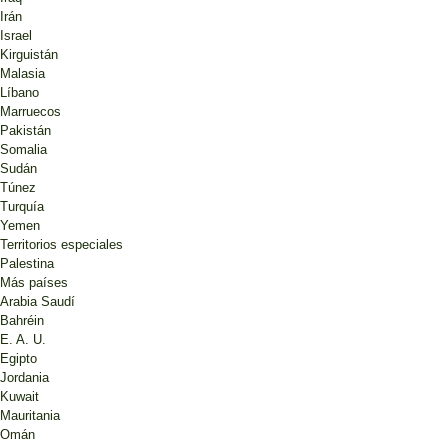
Irán
Israel
Kirguistán
Malasia
Líbano
Marruecos
Pakistán
Somalia
Sudán
Túnez
Turquía
Yemen
Territorios especiales
Palestina
Más países
Arabia Saudí
Bahréin
E. A. U.
Egipto
Jordania
Kuwait
Mauritania
Omán