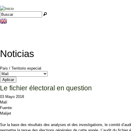
Jump to navigation
Buscar
Formulario de búsqueda
Noticias
País / Territorio especial
Le fichier électoral en question
03 Mayo 2018
Malí
Fuente:
Malijet
Sur la base des résultats des analyses et des investigations, le comité d’aud
permettre la tenue des élections générales de cette année. L’audit du fichier é