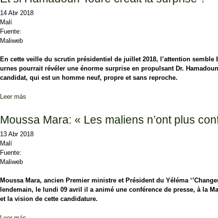
14 Abr 2018
Malí
Fuente:
Maliweb
En cette veille du scrutin présidentiel de juillet 2018, l’attention semb
urnes pourrait révéler une énorme surprise en propulsant Dr. Hamadoun 
candidat, qui est un homme neuf, propre et sans reproche.
Leer más
sobre Et si Hamadoun Touré créait la surprise ?
Moussa Mara: « Les maliens n’ont plus conf
13 Abr 2018
Malí
Fuente:
Maliweb
Moussa Mara, ancien Premier ministre et Président du Yéléma ‘’Changemen
lendemain, le lundi 09 avril il a animé une conférence de presse, à la M
et la vision de cette candidature.
Leer más
sobre Moussa Mara: « Les maliens n’ont plus confiance en eux-même