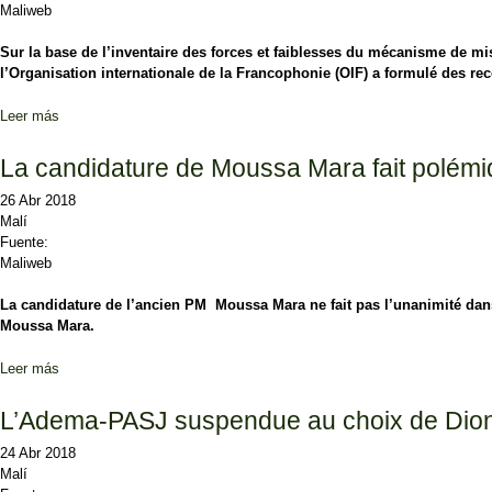
Maliweb
Sur la base de l’inventaire des forces et faiblesses du mécanisme de mis
l’Organisation internationale de la Francophonie (OIF) a formulé des r
Leer más
sobre Conclusion du Comité d’audit du fichier électoral
La candidature de Moussa Mara fait polém
26 Abr 2018
Malí
Fuente:
Maliweb
La candidature de l’ancien PM Moussa Mara ne fait pas l’unanimité dans
Moussa Mara.
Leer más
sobre La candidature de Moussa Mara fait polémique
L’Adema-PASJ suspendue au choix de Dio
24 Abr 2018
Malí