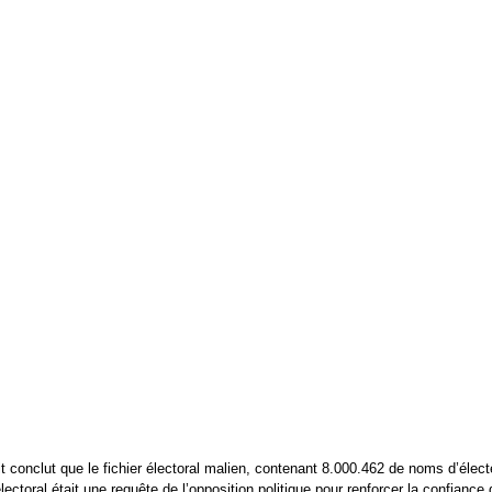
it conclut que le fichier électoral malien, contenant 8.000.462 de noms d’élec
lectoral était une requête de l’opposition politique pour renforcer la confiance