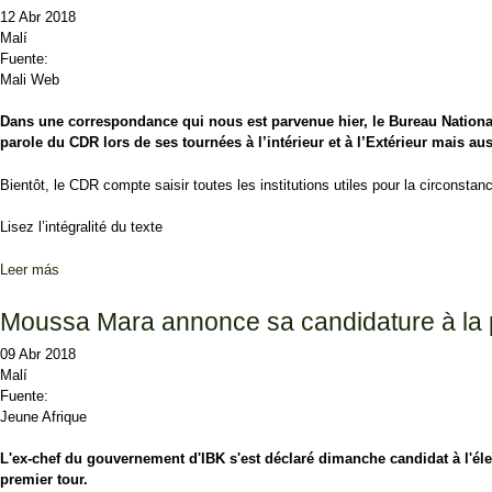
12 Abr 2018
Malí
Fuente:
Mali Web
Dans une correspondance qui nous est parvenue hier, le Bureau National 
parole du CDR lors de ses tournées à l’intérieur et à l’Extérieur mais au
Bientôt, le CDR compte saisir toutes les institutions utiles pour la circonsta
Lisez l’intégralité du texte
Leer más
sobre Le CDR s’inquiète du risque de violence postélectorale
Moussa Mara annonce sa candidature à la p
09 Abr 2018
Malí
Fuente:
Jeune Afrique
L'ex-chef du gouvernement d'IBK s'est déclaré dimanche candidat à l'élect
premier tour.