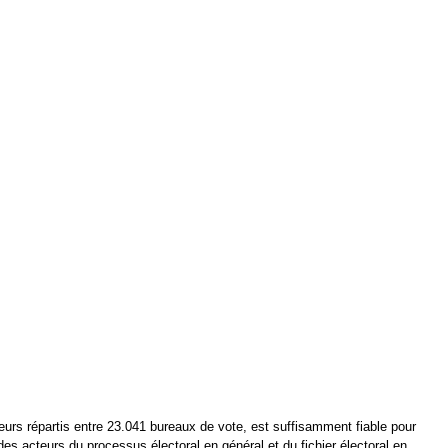
teurs répartis entre 23.041 bureaux de vote, est suffisamment fiable pour
 des acteurs du processus électoral en général et du fichier électoral en