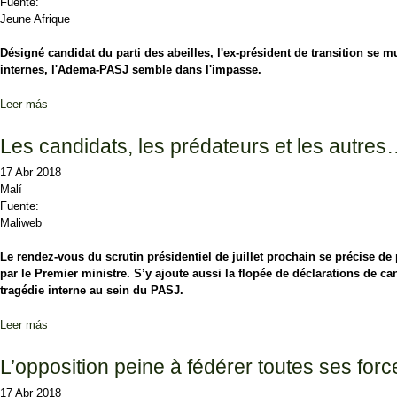
Fuente:
Jeune Afrique
Désigné candidat du parti des abeilles, l'ex-président de transition se m
internes, l'Adema-PASJ semble dans l'impasse.
Leer más
sobre L’Adema-PASJ suspendue au choix de Dioncounda Traoré
Les candidats, les prédateurs et les autre
17 Abr 2018
Malí
Fuente:
Maliweb
Le rendez-vous du scrutin présidentiel de juillet prochain se précise d
par le Premier ministre. S’y ajoute aussi la flopée de déclarations de 
tragédie interne au sein du PASJ.
Leer más
sobre Les candidats, les prédateurs et les autres…
L’opposition peine à fédérer toutes ses forc
17 Abr 2018