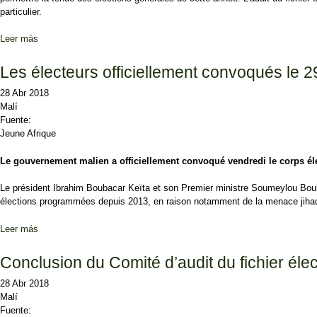
particulier.
Leer más
sobre Le fichier électoral en question
Les électeurs officiellement convoqués le 29 
28 Abr 2018
Malí
Fuente:
Jeune Afrique
Le gouvernement malien a officiellement convoqué vendredi le corps élec
Le président Ibrahim Boubacar Keïta et son Premier ministre Soumeylou Boube
élections programmées depuis 2013, en raison notamment de la menace jihad
Leer más
sobre Les électeurs officiellement convoqués le 29 juillet
Conclusion du Comité d’audit du fichier élec
28 Abr 2018
Malí
Fuente: