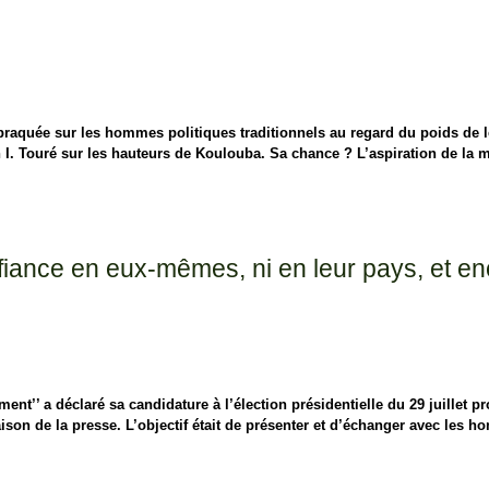
le braquée sur les hommes politiques traditionnels au regard du poids de l
I. Touré sur les hauteurs de Koulouba. Sa chance ? L’aspiration de la 
iance en eux-mêmes, ni en leur pays, et en
t’’ a déclaré sa candidature à l’élection présidentielle du 29 juillet p
aison de la presse. L’objectif était de présenter et d’échanger avec les
s, ni en leur pays, et encore moins à leurs leaders »