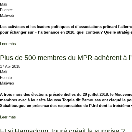
Malí
Fuente:
Maliweb
Les activistes et les leaders politiques et d’associations prônant l’alter
pour échanger sur « l’alternance en 2018, quel contenu? Quelle stratég
Leer más
sobre L’opposition peine à fédérer toutes ses forces contre IBK
Plus de 500 membres du MPR adhèrent à 
17 Abr 2018
Malí
Fuente:
Maliweb
A trois mois des élections présidentielles du 29 juillet 2018, le Mouvem
membres avec à leur tête Moussa Togola dit Bamoussa ont claqué la port
Sabalibougou en présence des responsables de l’Urd dont la troisième v
Leer más
sobre Plus de 500 membres du MPR adhèrent à l’URD
Et si Hamadoun Touré créait la surprise ?