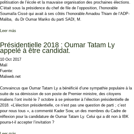
politisation de l’école et la mauvaise organisation des prochaines élections.
C’était sous la présidence du chef de file de l’opposition, l’honorable
Soumaïla Cissé qui avait à ses côtés l’honorable Amadou Thiam de l’ADP-
Maliba, du Dr Oumar Mariko du parti SADI, M.
Leer más
sobre Le chef de file de l’opposition, l’honorable Soumaïla Cissé : «
Les partis politiques de l’opposition se coaliseront en 2018 pour
faire barrage à IBK »
Présidentielle 2018 : Oumar Tatam Ly
appelé à être candidat.
10 Oct 2017
Malí
Fuente:
Maliweb.net
Convaincus que Oumar Tatam Ly a bénéficié d’une sympathie populaire à la
suite de sa démission de son poste de Premier ministre, des citoyens
maliens l’ont invité le 7 octobre à se présenter à l’élection présidentielle de
2018. «L’élection présidentielle, ce n’est pas une question de parti ; c’est
pour nous tous », a commenté Kader Sow, un des membres du Cadre de
réflexion pour la candidature de Oumar Tatam Ly. Celui qui a dit non à IBK
pourra-t-il accepter l’invitation ?
Leer más
sobre Présidentielle 2018 : Oumar Tatam Ly appelé à être candidat.