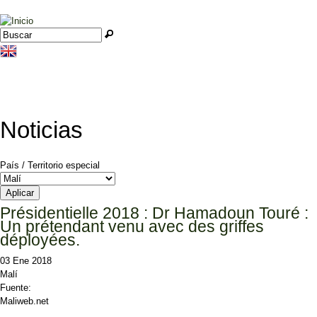
Jump to navigation
Buscar
Formulario de búsqueda
Noticias
País / Territorio especial
Présidentielle 2018 : Dr Hamadoun Touré :
Un prétendant venu avec des griffes
déployées.
03 Ene 2018
Malí
Fuente:
Maliweb.net