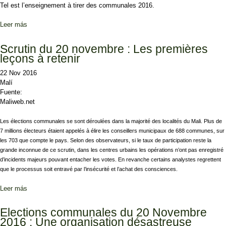
Tel est l’enseignement à tirer des communales 2016.
Leer más
sobre Le RPM après les communales : Les prémices de la défaite
annoncée d’IBK…
Scrutin du 20 novembre : Les premières
leçons à retenir
22 Nov 2016
Malí
Fuente:
Maliweb.net
Les élections communales se sont déroulées dans la majorité des localités du Mali. Plus de
7 millions électeurs étaient appelés à élire les conseillers municipaux de 688 communes, sur
les 703 que compte le pays. Selon des observateurs, si le taux de participation reste la
grande inconnue de ce scrutin, dans les centres urbains les opérations n’ont pas enregistré
d’incidents majeurs pouvant entacher les votes. En revanche certains analystes regrettent
que le processus soit entravé par l’insécurité et l’achat des consciences.
Leer más
sobre Scrutin du 20 novembre : Les premières leçons à retenir
Elections communales du 20 Novembre
2016 : Une organisation désastreuse