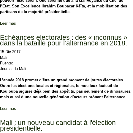
pouvoir reste serein. Une sérénité due à la clairvoyance du Chef de
l’Etat, Son Excellence Ibrahim Boubacar Kéïta, et la mobilisation des
partisans de la majorité présidentielle.
Leer más
sobre Présidentielle 2018 : IBK en pole position pour le scrutin.
Echéances électorales : des « inconnus »
dans la bataille pour l’alternance en 2018.
15 Dic 2017
Malí
Fuente:
Journal du Mali
L’année 2018 promet d’être un grand moment de joutes électorales.
Outre les élections locales et régionales, le moelleux fauteuil de
Koulouba aiguise déjà bien des appétits, pas seulement de dinosaures,
mais aussi d’une nouvelle génération d’acteurs prônant l’alternance.
Leer más
sobre Echéances électorales : des « inconnus » dans la bataille
pour l’alternance en 2018.
Mali : un nouveau candidat à l'élection
présidentielle.