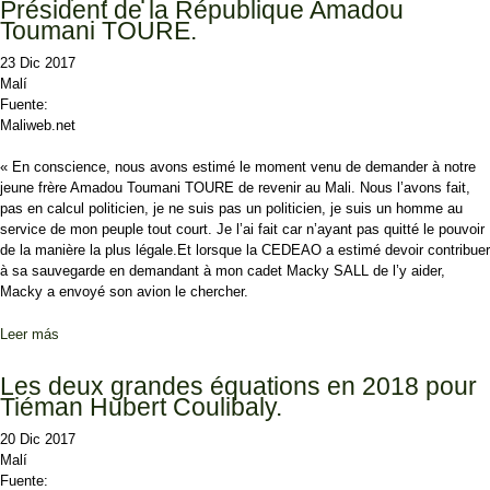
Président de la République Amadou
Toumani TOURE.
23 Dic 2017
Malí
Fuente:
Maliweb.net
« En conscience, nous avons estimé le moment venu de demander à notre
jeune frère Amadou Toumani TOURE de revenir au Mali. Nous l’avons fait,
pas en calcul politicien, je ne suis pas un politicien, je suis un homme au
service de mon peuple tout court. Je l’ai fait car n’ayant pas quitté le pouvoir
de la manière la plus légale.Et lorsque la CEDEAO a estimé devoir contribuer
à sa sauvegarde en demandant à mon cadet Macky SALL de l’y aider,
Macky a envoyé son avion le chercher.
Leer más
sobre Le Chef de l’Etat S.E.M Ibrahim Boubacar KEÏTA, à propos
du retour de l’ancien Président de la République Amadou Toumani
TOURE.
Les deux grandes équations en 2018 pour
Tiéman Hubert Coulibaly.
20 Dic 2017
Malí
Fuente: