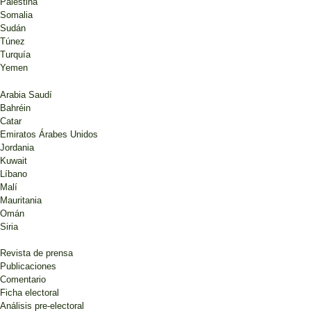
Palestina
Somalia
Sudán
Túnez
Turquía
Yemen
Arabia Saudí
Bahréin
Catar
Emiratos Árabes Unidos
Jordania
Kuwait
Líbano
Malí
Mauritania
Omán
Siria
Revista de prensa
Publicaciones
Comentario
Ficha electoral
Análisis pre-electoral