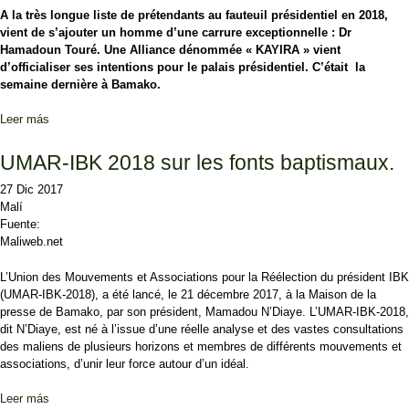
A la très longue liste de prétendants au fauteuil présidentiel en 2018,
vient de s’ajouter un homme d’une carrure exceptionnelle : Dr
Hamadoun Touré. Une Alliance dénommée « KAYIRA » vient
d’officialiser ses intentions pour le palais présidentiel. C’était la
semaine dernière à Bamako.
Leer más
sobre Présidentielle 2018 : Dr Hamadoun Touré : Un prétendant
venu avec des griffes déployées.
UMAR-IBK 2018 sur les fonts baptismaux.
27 Dic 2017
Malí
Fuente:
Maliweb.net
L’Union des Mouvements et Associations pour la Réélection du président IBK
(UMAR-IBK-2018), a été lancé, le 21 décembre 2017, à la Maison de la
presse de Bamako, par son président, Mamadou N’Diaye. L’UMAR-IBK-2018,
dit N’Diaye, est né à l’issue d’une réelle analyse et des vastes consultations
des maliens de plusieurs horizons et membres de différents mouvements et
associations, d’unir leur force autour d’un idéal.
Leer más
sobre UMAR-IBK 2018 sur les fonts baptismaux.