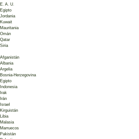
E. A. U.
Egipto
Jordania
Kuwait
Mauritania
Omán
Qatar
Siria
Afganistán
Albania
Argelia
Bosnia-Herzegovina
Egipto
Indonesia
Irak
Irán
Israel
Kirguistán
Libia
Malasia
Marruecos
Pakistán