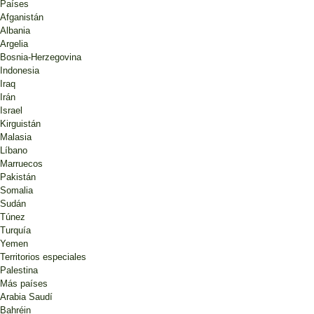
Países
Afganistán
Albania
Argelia
Bosnia-Herzegovina
Indonesia
Iraq
Irán
Israel
Kirguistán
Malasia
Líbano
Marruecos
Pakistán
Somalia
Sudán
Túnez
Turquía
Yemen
Territorios especiales
Palestina
Más países
Arabia Saudí
Bahréin