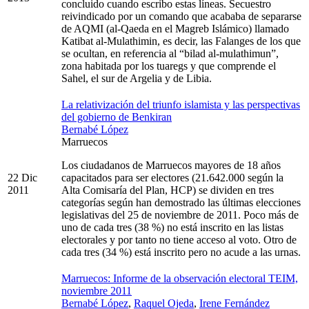
concluido cuando escribo estas líneas. Secuestro
reivindicado por un comando que acababa de separarse
de AQMI (al-Qaeda en el Magreb Islámico) llamado
Katibat al-Mulathimin, es decir, las Falanges de los que
se ocultan, en referencia al “bilad al-mulathimun”,
zona habitada por los tuaregs y que comprende el
Sahel, el sur de Argelia y de Libia.
La relativización del triunfo islamista y las perspectivas
del gobierno de Benkiran
Bernabé López
Marruecos
Los ciudadanos de Marruecos mayores de 18 años
22 Dic
capacitados para ser electores (21.642.000 según la
2011
Alta Comisaría del Plan, HCP) se dividen en tres
categorías según han demostrado las últimas elecciones
legislativas del 25 de noviembre de 2011. Poco más de
uno de cada tres (38 %) no está inscrito en las listas
electorales y por tanto no tiene acceso al voto. Otro de
cada tres (34 %) está inscrito pero no acude a las urnas.
Marruecos: Informe de la observación electoral TEIM,
noviembre 2011
Bernabé López
,
Raquel Ojeda
,
Irene Fernández