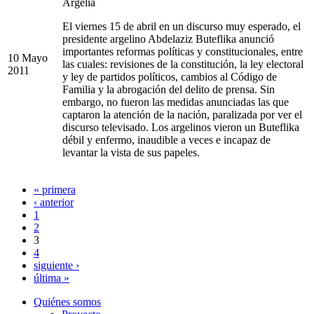
Argelia
El viernes 15 de abril en un discurso muy esperado, el
presidente argelino Abdelaziz Buteflika anunció
importantes reformas políticas y constitucionales, entre
10 Mayo
las cuales: revisiones de la constitución, la ley electoral
2011
y ley de partidos políticos, cambios al Código de
Familia y la abrogación del delito de prensa. Sin
embargo, no fueron las medidas anunciadas las que
captaron la atención de la nación, paralizada por ver el
discurso televisado. Los argelinos vieron un Buteflika
débil y enfermo, inaudible a veces e incapaz de
levantar la vista de sus papeles.
« primera
Páginas
‹ anterior
1
2
3
4
siguiente ›
última »
Quiénes somos