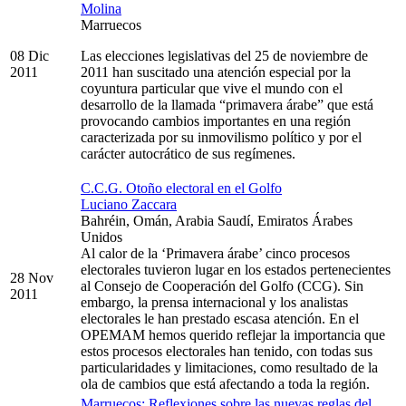
Molina
Marruecos
08 Dic
Las elecciones legislativas del 25 de noviembre de
2011
2011 han suscitado una atención especial por la
coyuntura particular que vive el mundo con el
desarrollo de la llamada “primavera árabe” que está
provocando cambios importantes en una región
caracterizada por su inmovilismo político y por el
carácter autocrático de sus regímenes.
C.C.G. Otoño electoral en el Golfo
Luciano Zaccara
Bahréin, Omán, Arabia Saudí, Emiratos Árabes
Unidos
Al calor de la ‘Primavera árabe’ cinco procesos
electorales tuvieron lugar en los estados pertenecientes
28 Nov
al Consejo de Cooperación del Golfo (CCG). Sin
2011
embargo, la prensa internacional y los analistas
electorales le han prestado escasa atención. En el
OPEMAM hemos querido reflejar la importancia que
estos procesos electorales han tenido, con todas sus
particularidades y limitaciones, como resultado de la
ola de cambios que está afectando a toda la región.
Marruecos: Reflexiones sobre las nuevas reglas del