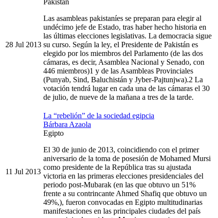
Pakistán
Las asambleas pakistaníes se preparan para elegir al
undécimo jefe de Estado, tras haber hecho historia en
las últimas elecciones legislativas. La democracia sigue
28 Jul 2013
su curso. Según la ley, el Presidente de Pakistán es
elegido por los miembros del Parlamento (de las dos
cámaras, es decir, Asamblea Nacional y Senado, con
446 miembros)1 y de las Asambleas Provinciales
(Punyab, Sind, Baluchistán y Jyber-Pajtunjwa).2 La
votación tendrá lugar en cada una de las cámaras el 30
de julio, de nueve de la mañana a tres de la tarde.
La “rebelión” de la sociedad egipcia
Bárbara Azaola
Egipto
El 30 de junio de 2013, coincidiendo con el primer
aniversario de la toma de posesión de Mohamed Mursi
como presidente de la República tras su ajustada
11 Jul 2013
victoria en las primeras elecciones presidenciales del
periodo post-Mubarak (en las que obtuvo un 51%
frente a su contrincante Ahmed Shafiq que obtuvo un
49%,), fueron convocadas en Egipto multitudinarias
manifestaciones en las principales ciudades del país