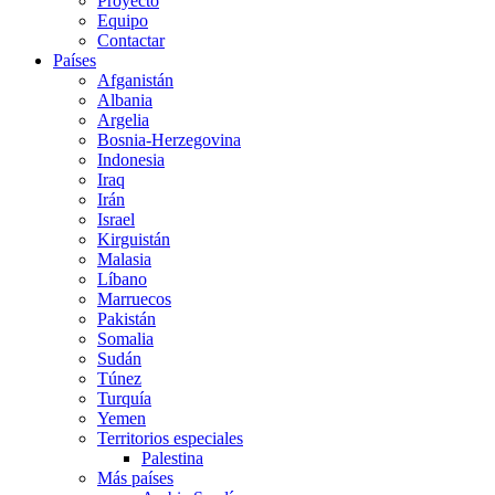
Proyecto
Equipo
Contactar
Países
Afganistán
Albania
Argelia
Bosnia-Herzegovina
Indonesia
Iraq
Irán
Israel
Kirguistán
Malasia
Líbano
Marruecos
Pakistán
Somalia
Sudán
Túnez
Turquía
Yemen
Territorios especiales
Palestina
Más países