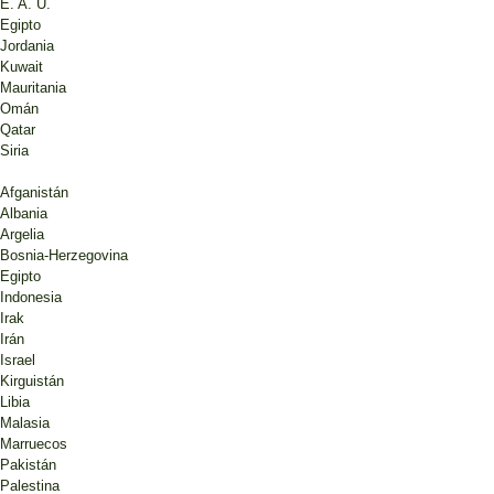
E. A. U.
Egipto
Jordania
Kuwait
Mauritania
Omán
Qatar
Siria
Afganistán
Albania
Argelia
Bosnia-Herzegovina
Egipto
Indonesia
Irak
Irán
Israel
Kirguistán
Libia
Malasia
Marruecos
Pakistán
Palestina