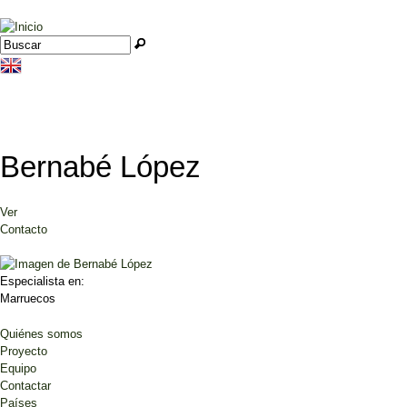
Jump to navigation
Buscar
Formulario de búsqueda
Bernabé López
Ver
(solapa activa)
Solapas principales
Contacto
Especialista en:
Marruecos
Quiénes somos
Proyecto
Equipo
Contactar
Países