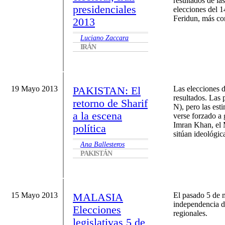
resultados de la
presidenciales
elecciones del 1
Feridun, más co
2013
Luciano Zaccara
IRÁN
19 Mayo 2013
PAKISTAN: El
Las elecciones d
resultados. Las
retorno de Sharif
N), pero las est
a la escena
verse forzado a 
Imran Khan, el M
política
sitúan ideológi
Ana Ballesteros
PAKISTÁN
15 Mayo 2013
MALASIA
El pasado 5 de m
independencia d
Elecciones
regionales.
legislativas 5 de