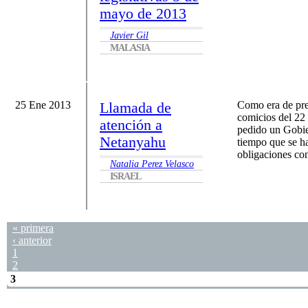
mayo de 2013
Javier Gil
MALASIA
25 Ene 2013
Llamada de
Como era de prev
comicios del 22 
atención a
pedido un Gobier
Netanyahu
tiempo que se h
obligaciones con
Natalia Perez Velasco
ISRAEL
« primera
Páginas
‹ anterior
1
2
3