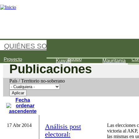
Jump to navigation
QUIÉNES SOMOS
Palestina
Arabia Saudí
Bahréin
Proyecto
Equipo
Con
Kuwait
Mauritania
Publicaciones
País / Territorio no-soberano
Fecha
17 Abr 2014
Análisis post
Las elecciones c
victoria al AKP,
electoral:
las mismas en un