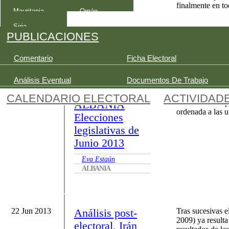
finalmente en to
28 de julio y 11
Mauritania
Omán
de agosto de
Siria
2013
PUBLICACIONES
David Nievas
Comentario
Ficha Electoral
MALÍ
Análisis Eventual
Documentos De Trabajo
CALENDARIO ELECTORAL
ACTIVIDAD
05 Jul 2013
ALBANIA
Conforme a lo pr
ordenada a las u
Elecciones
legislativas de
Junio 2013
Eva Estaún
ALBANIA
22 Jun 2013
Análisis post-
Tras sucesivas e
2009) ya resulta
electoral, Irán