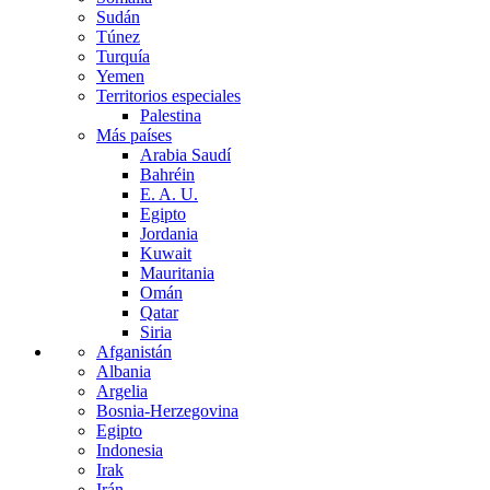
Sudán
Túnez
Turquía
Yemen
Territorios especiales
Palestina
Más países
Arabia Saudí
Bahréin
E. A. U.
Egipto
Jordania
Kuwait
Mauritania
Omán
Qatar
Siria
Afganistán
Albania
Argelia
Bosnia-Herzegovina
Egipto
Indonesia
Irak
Irán