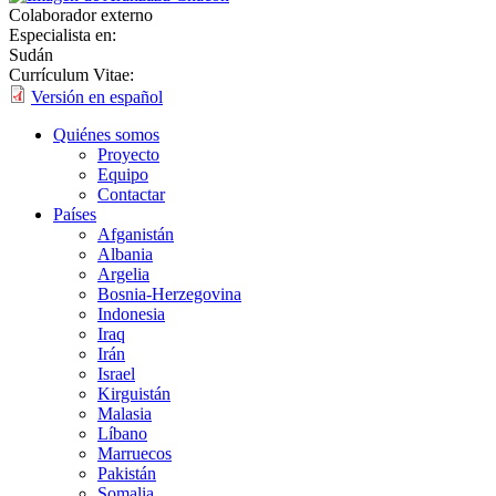
Colaborador externo
Especialista en:
Sudán
Currículum Vitae:
Versión en español
Quiénes somos
Proyecto
Equipo
Contactar
Países
Afganistán
Albania
Argelia
Bosnia-Herzegovina
Indonesia
Iraq
Irán
Israel
Kirguistán
Malasia
Líbano
Marruecos
Pakistán
Somalia