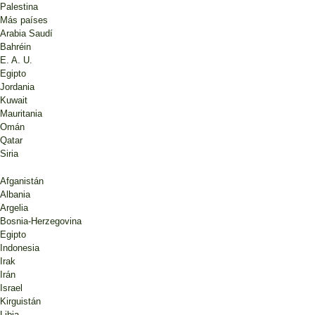
Palestina
Más países
Arabia Saudí
Bahréin
E. A. U.
Egipto
Jordania
Kuwait
Mauritania
Omán
Qatar
Siria
Afganistán
Albania
Argelia
Bosnia-Herzegovina
Egipto
Indonesia
Irak
Irán
Israel
Kirguistán
Libia