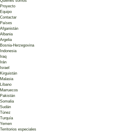
Quiénes somos
Proyecto
Equipo
Contactar
Países
Afganistán
Albania
Argelia
Bosnia-Herzegovina
Indonesia
Iraq
Irán
Israel
Kirguistán
Malasia
Líbano
Marruecos
Pakistán
Somalia
Sudán
Túnez
Turquía
Yemen
Territorios especiales