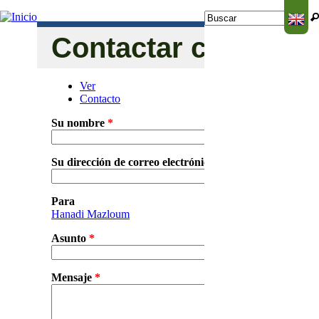
Jump to navigation
Buscar
Formulario de
Contactar con Han
búsqueda
Ver
Solapas principales
Contacto
(solapa activa)
Su nombre
*
Su dirección de correo electrónico
*
Para
Hanadi Mazloum
Asunto
*
Mensaje
*