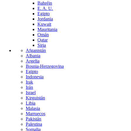
Bahréin
E. A. U.
Egipto
Jordania
Kuwait
Mauritania
Omán
Qatar
Siria
Afganistán
Albania
Argelia
Bosnia-Herzegovina
Egipto
Indonesia
Irak
Irán
Israel
Kirguistán
Libia
Malasia
Marruecos
Pakistán
Palestina
Somalia