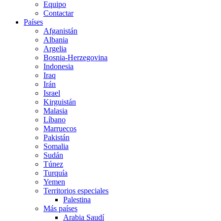
Equipo
Contactar
Países
Afganistán
Albania
Argelia
Bosnia-Herzegovina
Indonesia
Iraq
Irán
Israel
Kirguistán
Malasia
Líbano
Marruecos
Pakistán
Somalia
Sudán
Túnez
Turquía
Yemen
Territorios especiales
Palestina
Más países
Arabia Saudí