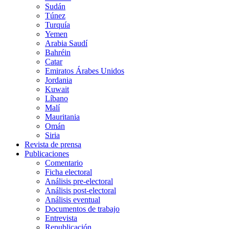
Sudán
Túnez
Turquía
Yemen
Arabia Saudí
Bahréin
Catar
Emiratos Árabes Unidos
Jordania
Kuwait
Líbano
Malí
Mauritania
Omán
Siria
Revista de prensa
Publicaciones
Comentario
Ficha electoral
Análisis pre-electoral
Análisis post-electoral
Análisis eventual
Documentos de trabajo
Entrevista
Republicación