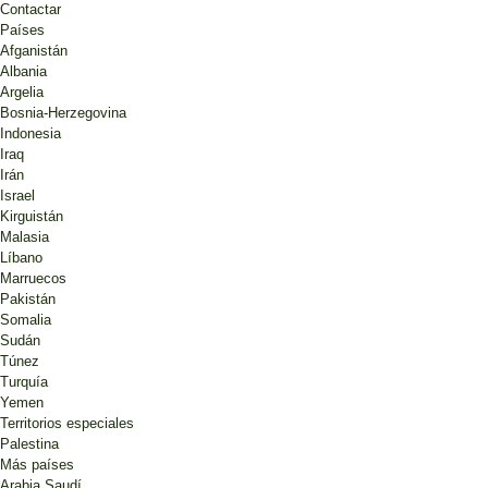
Contactar
Países
Afganistán
Albania
Argelia
Bosnia-Herzegovina
Indonesia
Iraq
Irán
Israel
Kirguistán
Malasia
Líbano
Marruecos
Pakistán
Somalia
Sudán
Túnez
Turquía
Yemen
Territorios especiales
Palestina
Más países
Arabia Saudí