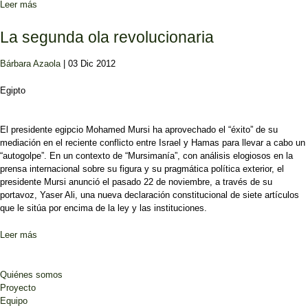
Leer más
sobre Algo más que un referéndum constitucional
La segunda ola revolucionaria
Bárbara Azaola
| 03 Dic 2012
Egipto
El presidente egipcio Mohamed Mursi ha aprovechado el “éxito” de su
mediación en el reciente conflicto entre Israel y Hamas para llevar a cabo un
“autogolpe”. En un contexto de “Mursimanía”, con análisis elogiosos en la
prensa internacional sobre su figura y su pragmática política exterior, el
presidente Mursi anunció el pasado 22 de noviembre, a través de su
portavoz, Yaser Ali, una nueva declaración constitucional de siete artículos
que le sitúa por encima de la ley y las instituciones.
Leer más
sobre La segunda ola revolucionaria
Quiénes somos
Proyecto
Equipo