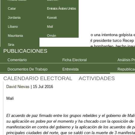
Carmen Rodríguez
| 18 Jul 2016
Catar
Emiratos Árabes Unidos
Turquía
Jordania
Kuwait
Líbano
Malí
La noche del 15 al 16 de Julio de 2016 se produjo una intentona golpista 
Mauritania
Omán
fue paralizada por el actual gobierno del AKP y el presidente turco Recep
Siria
representados en el Parlamento, cuyo edificio fue bombardeo, hecho inau
PUBLICACIONES
sufrido el país, expresaron en aquellas horas su adhesión al gobierno sur
Comentario
Ficha Electoral
Análisis P
Leer más
sobre Turquía tras el Golpe del 15 de Julio
Documentos De Trabajo
Entrevista
Republica
Mali, a un año del acuerdo de paz
CALENDARIO ELECTORAL
ACTIVIDADES
David Nievas
| 15 Jul 2016
Malí
El acuerdo de paz firmado entre los grupos rebeldes y el gobierno de Mal
su aplicación es pobre por el momento y ha chocado con la oposición de v
manifestación en contra del gobierno y la aplicación de los acuerdos de 
principales ciudades del norte, que se saldó con la muerte de 3 manifestan