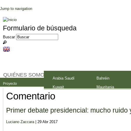
Jump to navigation
Formulario de búsqueda
Buscar
QUIÉNES SOMOS
Palestina
Arabia Saudí
Bahréin
Proyecto
Equipo
Contactar
Kuwait
Mauritania
Comentario
Primer debate presidencial: mucho ruido
Luciano Zaccara
| 29 Abr 2017