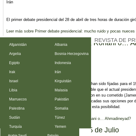
Irán
El primer debate presidencial del 28 de abril de tres horas de duración gir
Leer más
sobre Primer debate presidencial: mucho ruido y pocas nueces
REVISTA DE P
El próximo presidente iraní, Rohani o…
Afganistán
Albania
Argelia
Bosnia-Herzegovina
Luciano Zaccara
| 11 Ago 2016
Egipto
Indonesia
Irán
Irak
Irán
Israel
Kirguistán
Las próximas elecciones presidenciales en Irán han sido fijadas para el
para cualquier especulación electoral, es previsible que el actual presid
Libia
Malasia
Ninguno de los presidentes que lo hicieron fallaron en su cometido (Jam
Marruecos
Pakistán
mandatos consecutivos), ni tampoco vieron truncadas sus opciones por de
a pesar de que en 2001 y 2009 se especuló con esta posibilidad.
Palestina
Somalia
Sudán
Túnez
Leer más
sobre El próximo presidente iraní, Rohani o… Ahmadineyad?
Turquía
Yemen
Turquía tras el Golpe del 15 de Julio
Arabia Saudí
Bahréin