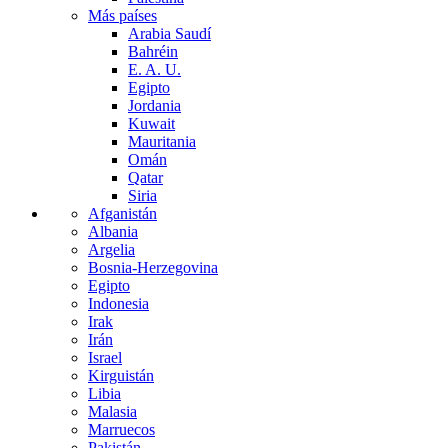
Más países
Arabia Saudí
Bahréin
E. A. U.
Egipto
Jordania
Kuwait
Mauritania
Omán
Qatar
Siria
Afganistán
Albania
Argelia
Bosnia-Herzegovina
Egipto
Indonesia
Irak
Irán
Israel
Kirguistán
Libia
Malasia
Marruecos
Pakistán