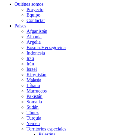
Quiénes somos
Proyecto
Equipo
Contactar
Países
Afganistán
Albania
Argelia
Bosnia-Herzegovina
Indonesia
Iraq
Irán
Israel
Kirguistán
Malasia
Líbano
Marruecos
Pakistán
Somalia
Sudán
Túnez
Turquía
Yemen
Territorios especiales
Palestina