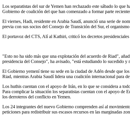
Los separatistas del sur de Yemen han rechazado este sábado lo que h
Gobierno de coalición del que han comenzado a formar parte recientem
El viernes, Hadi, residente en Arabia Saudí, anunció una serie de nomb
previa con sus socios del Consejo de Transición del Sur, el organismo 
El portavoz del CTS, Alí al Kathiri, criticó los decretos presidencia
"Esto no ha sido más que una explotación del acuerdo de Riad", añadió
presidencia del Consejo", ha avisado, "está estudiando lo sucedido y 
El Gobierno yemení tiene su sede en la ciudad de Adén desde que los r
Riad, mientras Arabia Saudí lidera una coalición internacional para der
Los huthis cuentan con el apoyo de Irán, en lo que se considera a todo
Para complicar la situación los separatistas cuentan con el apoyo de E
los derroteros del conflicto en Yemen.
Los 24 integrantes del nuevo Gobierno comprenden así al movimiento 
peticiones para redistribuir sus escasos recursos en las marginadas zon