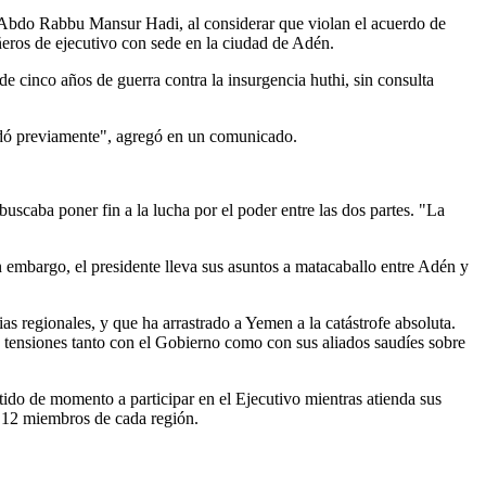
, Abdo Rabbu Mansur Hadi, al considerar que violan el acuerdo de
eros de ejecutivo con sede en la ciudad de Adén.
e cinco años de guerra contra la insurgencia huthi, sin consulta
cordó previamente", agregó en un comunicado.
scaba poner fin a la lucha por el poder entre las dos partes. "La
n embargo, el presidente lleva sus asuntos a matacaballo entre Adén y
as regionales, y que ha arrastrado a Yemen a la catástrofe absoluta.
as tensiones tanto con el Gobierno como con sus aliados saudíes sobre
do de momento a participar en el Ejecutivo mientras atienda sus
o: 12 miembros de cada región.