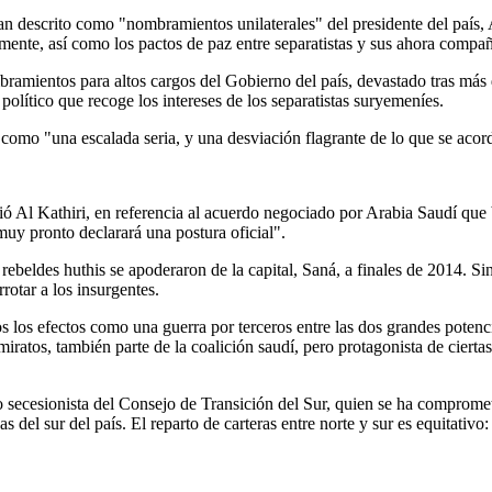
an descrito como "nombramientos unilaterales" del presidente del país
ente, así como los pactos de paz entre separatistas y sus ahora compañ
ramientos para altos cargos del Gobierno del país, devastado tras más d
político que recoge los intereses de los separatistas suryemeníes.
les como "una escalada seria, y una desviación flagrante de lo que se a
 Al Kathiri, en referencia al acuerdo negociado por Arabia Saudí que bu
muy pronto declarará una postura oficial".
ebeldes huthis se apoderaron de la capital, Saná, a finales de 2014. Si
rotar a los insurgentes.
s los efectos como una guerra por terceros entre las dos grandes potenci
miratos, también parte de la coalición saudí, pero protagonista de ciert
secesionista del Consejo de Transición del Sur, quien se ha comprometi
as del sur del país. El reparto de carteras entre norte y sur es equitativ