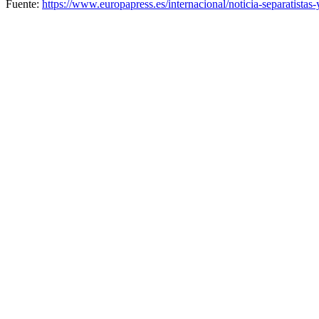
Fuente:
https://www.europapress.es/internacional/noticia-separatistas-