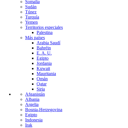
Somalia
Sudán
Túnez
Turquía
Yemen
Territorios especiales
Palestina
Más países
Arabia Saudí
Bahréin
E. A. U.
Egipto
Jordania
Kuwait
Mauritania
Omán
Qatar
Siria
Afganistán
Albania
Argelia
Bosnia-Herzegovina
Egipto
Indonesia
Irak