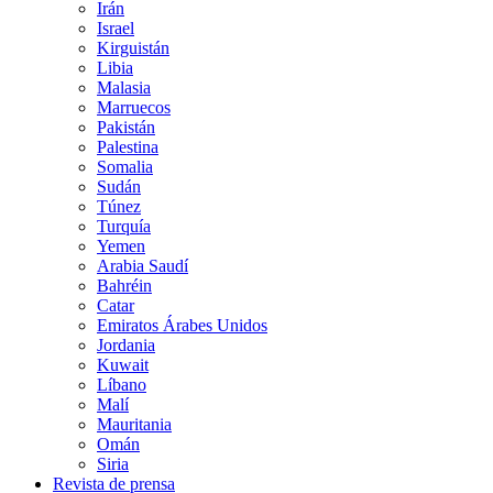
Irán
Israel
Kirguistán
Libia
Malasia
Marruecos
Pakistán
Palestina
Somalia
Sudán
Túnez
Turquía
Yemen
Arabia Saudí
Bahréin
Catar
Emiratos Árabes Unidos
Jordania
Kuwait
Líbano
Malí
Mauritania
Omán
Siria
Revista de prensa