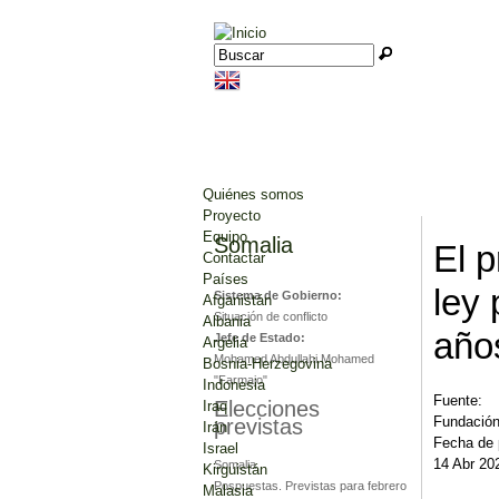
Jump to navigation
Buscar
Formulario de búsqueda
Quiénes somos
Proyecto
Equipo
Somalia
El 
Contactar
Países
ley
Sistema de Gobierno:
Afganistán
Situación de conflicto
Albania
año
Jefe de Estado:
Argelia
Mohamed Abdullahi Mohamed
Bosnia-Herzegovina
"Farmajo"
Indonesia
Fuente:
Elecciones
Iraq
Fundación
previstas
Irán
Fecha de 
Israel
14 Abr 20
Somalia
Kirguistán
Pospuestas. Previstas para febrero
Malasia