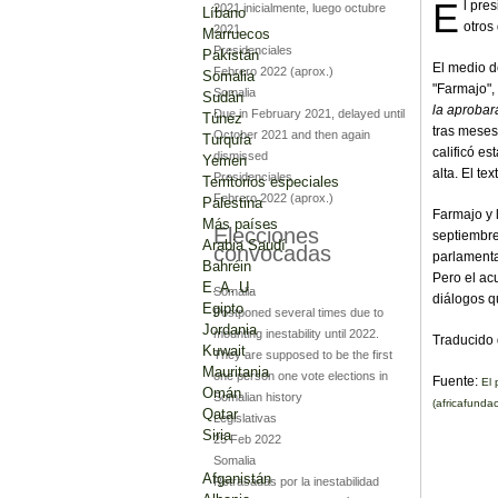
E
l pre
2021 inicialmente, luego octubre
Líbano
otros
2021
Marruecos
Presidenciales
Pakistán
El medio d
Febrero 2022
(aprox.)
Somalia
"Farmajo", 
Somalia
Sudán
la aprobar
Due in February 2021, delayed until
Túnez
tras meses
October 2021 and then again
Turquía
calificó e
dismissed
Yemen
alta. El t
Presidenciales
Territorios especiales
Febrero 2022
(aprox.)
Palestina
Farmajo y 
Más países
Elecciones
septiembre
Arabia Saudí
convocadas
parlamenta
Bahréin
Pero el ac
E. A. U.
Somalia
diálogos q
Egipto
Postponed several times due to
Jordania
mounting inestability until 2022.
Traducido
Kuwait
They are supposed to be the first
Mauritania
one person one vote elections in
Fuente:
El 
Omán
Somalian history
(africafundac
Qatar
Legislativas
Siria
25 Feb 2022
Somalia
Afganistán
Retrasadas por la inestabilidad