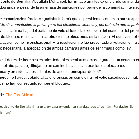
sidente de Somalia, Abdullahi Mohamed, ha firmado una ley extendiendo su manda
 dos años, a pesar de la amenaza de sanciones por parte de la comunidad internac
e comunicación Radio Mogadishu informó que el presidente, conocido por su apo
“
firmó la resolución especial para las elecciones como ley, después de que el par
a
”. La cámara baja del parlamento votó el lunes la extensión del mandato del presi
 de bloqueo respecto a la celebración de elecciones en la nación. El portavoz del
sta acción como inconstitucional, y la resolución no fue presentada a votación en la
exto necesitaría la aprobación de ambas cámaras antes de ser firmada como ley.
los líderes de los cinco estados federales semiautónomos llegaron a un acuerdo e
 del año pasado, dibujando un camino hacia la celebración de elecciones
rias y presidenciales a finales de año o a principios de 2021.
uerdo no fraguó, debido a las diferencias en cómo dirigir el voto, sucediédose múlt
ue no han conseguido romper el bloqueo.
 de:
The East African
presidente de Somalia firma una ley para extender su mandato dos años más - Fundación Sur
ion.org)