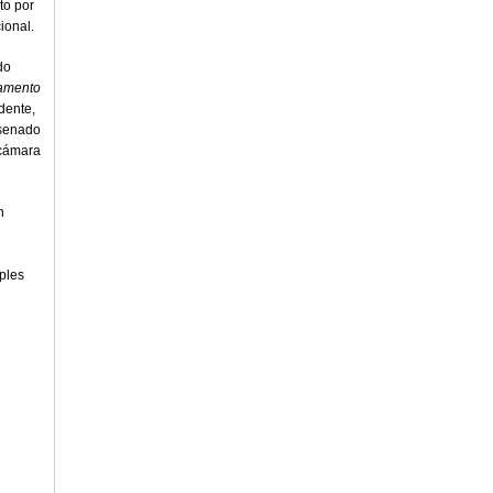
to por
ional.
do
lamento
dente,
 senado
 cámara
n
iples