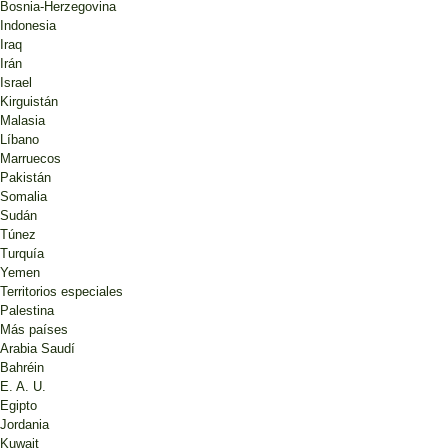
Bosnia-Herzegovina
Indonesia
Iraq
Irán
Israel
Kirguistán
Malasia
Líbano
Marruecos
Pakistán
Somalia
Sudán
Túnez
Turquía
Yemen
Territorios especiales
Palestina
Más países
Arabia Saudí
Bahréin
E. A. U.
Egipto
Jordania
Kuwait