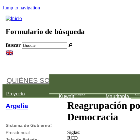
Jump to navigation
Formulario de búsqueda
Buscar
QUIÉNES SOMOS
Palestina
Arabia Saudí
Bahréin
Proyecto
Equipo
Co
Kuwait
Mauritania
Reagrupación por
Argelia
Democracia
Sistema de Gobierno:
Siglas:
Presidencial
RCD
Jefe de Estado: