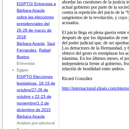
abordar las cuestiones de la justicia t
EGIPTO/ Entrevista a
actual gobierno por parte de la socied
Bárbara Azaola
contra la repetición del juicio de la 
sangrientos de la revolución, y cuyo 
sobre las elecciones
acusados.
presidenciales del
26-28 de marzo de
El juicio llega en plena guerra entr
2018
después de que los diputados de este
del poder judicial que, de ser aproba
Bárbara Azaola
,
Saul
Los detractores de la Hermandad, y bu
Fernandez
,
Rafael
obtuvo del gesto es reemplazar los a
Bustos
islamista. En los últimos meses, el p
independencia frente al gobierno, fru
Entrevista
relación de hostilidad entre ambos.
Egipto
EGIPTO Elecciones
Ricard González
legislativas, 18-19 de
http://internacional.elpais.com/inter
octubre/27-28 de
octubre y 22-23 de
noviembre/1-2 de
diciembre de 2015
Bárbara Azaola
Análisis pre-electoral