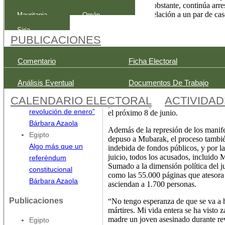
superado. No obstante, continúa arre
Votar en MENA en
detención
en relación a un par de cas
Mauritania
Omán
tiempos de COVID-
procesado.
Siria
19: Cuando el
PUBLICACIONES
A medida que se va alejando en el ti
umbral del 30%
país se va hundiendo en una crisis pol
revela otras
Mubarak va remitiendo. Dentro de la s
Comentario
Ficha Electoral
enfermedades
los asistentes mientras los acusados 
recinto, el número de detractores y s
Rafael Bustos
Análisis Eventual
Documentos De Trabajo
fuerte cordón de seguridad, se había
Egipto
convocatorias. Tampoco en los medio
CALENDARIO ELECTORAL
ACTIVIDA
“Yo participé en la
primero. Después de una breve sesión
revolución de enero”
el próximo 8 de junio.
Bárbara Azaola
Además de la represión de los manifes
Egipto
depuso a Mubarak, el proceso tambié
Algo más que un
indebida de fondos públicos, y por la 
juicio, todos los acusados, incluido 
referéndum
Sumado a la dimensión política del ju
constitucional
como las 55.000 páginas que atesora
Bárbara Azaola
asciendan a 1.700 personas.
Publicaciones
“No tengo esperanza de que se va a ha
mártires. Mi vida entera se ha visto
madre un joven asesinado durante rev
Egipto