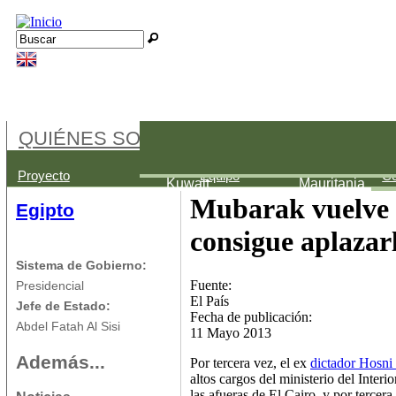
Jump to navigation
Buscar
Formulario de búsqueda
QUIÉNES SOMOS
Palestina
Arabia Saudí
Bahréin
Proyecto
Equipo
Co
Kuwait
Mauritania
Mubarak vuelve a
Egipto
consigue aplazar
Sistema de Gobierno:
Fuente:
Presidencial
El País
Jefe de Estado:
Fecha de publicación:
Abdel Fatah Al Sisi
11 Mayo 2013
Además...
Por tercera vez, el ex
dictador Hosni
altos cargos del ministerio del Inter
las afueras de El Cairo, y por tercera