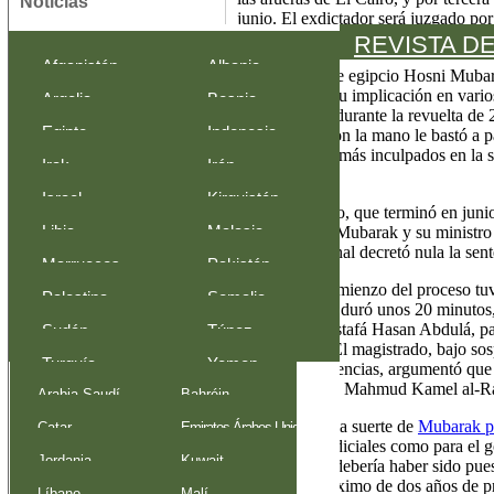
Noticias
junio. El exdictador será juzgado po
revolución de principios del 2011.
REVISTA D
Egipto
Afganistán
Albania
Pro-Sisi party wins
El expresidente egipcio Hosni Mubar
juicio y negó su implicación en vari
majority in Egypt’s
Argelia
Bosnia-
manifestantes durante la revuelta de
parliamentary polls
Egipto
Indonesia
de negación con la mano le bastó a p
Herzegovina
Egipto
negaron los demás inculpados en la sa
Irak
Irán
Egypt concludes
de junio
parliament elections;
Israel
Kirguistán
El primer pleito, que terminó en jun
100 new MPs elected
perpetua para Mubarak y su ministro 
Libia
Malasia
Egipto
enero un tribunal decretó nula la sent
Marruecos
Pakistán
Second phase of
El segundo comienzo del proceso tuv
Palestina
Somalia
Egypt’s
breve. Apenas duró unos 20 minutos,
parliamentary
presidirlo, Mustafá Hasan Abdulá, par
Sudán
Túnez
Apelaciones. El magistrado, bajo sos
elections sees 29.5%
Turquía
Yemen
anteriores sentencias, argumentó que
voter turnout
un nuevo juez, Mahmud Kamel al-Rash
Arabia Saudí
Bahréin
Comentarios
Así las cosas, la suerte de
Mubarak pa
Catar
Emiratos Árabes Unidos
autoridades judiciales como para el
Jordania
Kuwait
Argelia, Egipto,
ley, el ex
raïs
debería haber sido pues
permite un máximo de dos años de pri
Jordania
Líbano
Malí