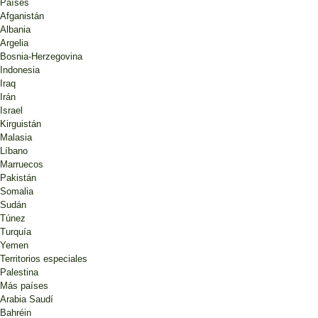
Países
Afganistán
Albania
Argelia
Bosnia-Herzegovina
Indonesia
Iraq
Irán
Israel
Kirguistán
Malasia
Líbano
Marruecos
Pakistán
Somalia
Sudán
Túnez
Turquía
Yemen
Territorios especiales
Palestina
Más países
Arabia Saudí
Bahréin