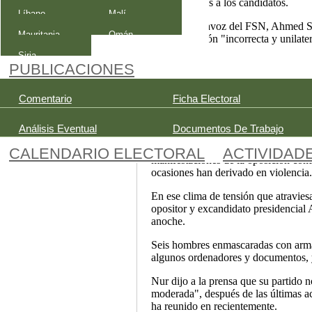
oportunidades a los candidatos.
Líbano
Malí
Ayer, el portavoz del FSN, Ahmed Sa
Mauritania
Omán
es una decisión "incorrecta y unilate
Siria
El FNS está efectuando consultas e
PUBLICACIONES
reunión para anunciar una postura def
El pasado jueves, la Presidencia egip
Comentario
Ficha Electoral
Cámara baja del Parlamento comenzar
cuatro fases durante dos meses.
Análisis Eventual
Documentos De Trabajo
La convocatoria llega en medio de un
CALENDARIO ELECTORAL
ACTIVIDAD
manifestaciones de la oposición co
ocasiones han derivado en violencia.
En ese clima de tensión que atraviesa
opositor y excandidato presidencial
anoche.
Seis hombres enmascaradas con armas
algunos ordenadores y documentos, y 
Nur dijo a la prensa que su partido
moderada", después de las últimas ac
ha reunido en recientemente.