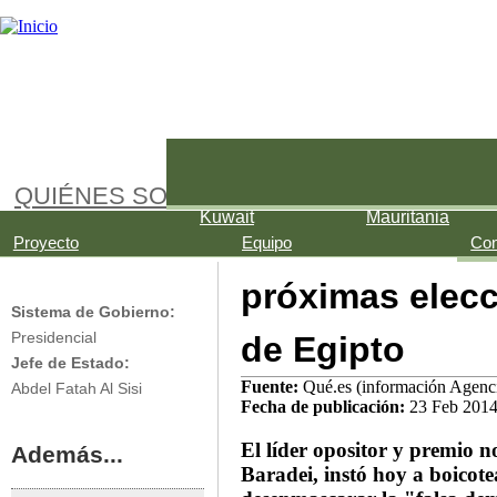
Jump to navigation
Palestina
Arabia Saudí
Bahréin
QUIÉNES SOMOS
Kuwait
Mauritania
El Baradei llam
Egipto
Proyecto
Equipo
Con
próximas elecc
Sistema de Gobierno:
de Egipto
Presidencial
Jefe de Estado:
Fuente:
Qué.es (información Agenc
Abdel Fatah Al Sisi
Fecha de publicación:
23 Feb 201
El líder opositor y premio 
Además...
Baradei, instó hoy a boicotea