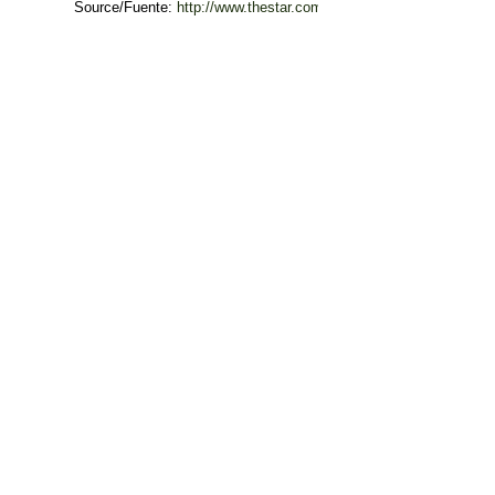
Source/Fuente:
http://www.thestar.com.my/News/Nation/2014/05/09