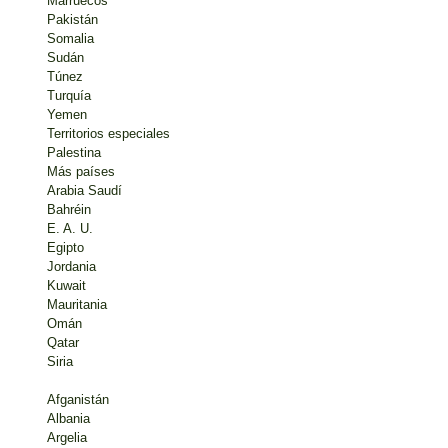
Marruecos
Pakistán
Somalia
Sudán
Túnez
Turquía
Yemen
Territorios especiales
Palestina
Más países
Arabia Saudí
Bahréin
E. A. U.
Egipto
Jordania
Kuwait
Mauritania
Omán
Qatar
Siria
Afganistán
Albania
Argelia