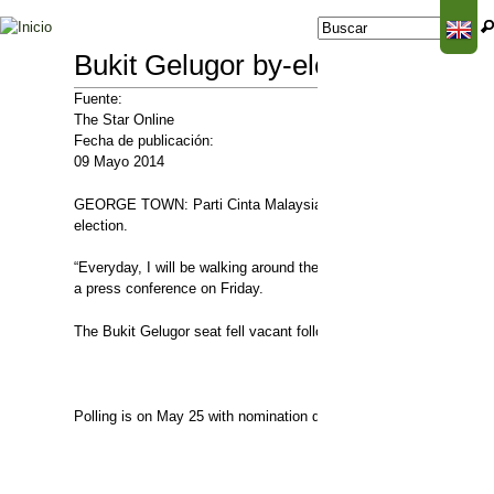
Jump to navigation
Buscar
Formulario de
búsqueda
Bukit Gelugor by-election: PCM 
Fuente:
The Star Online
Fecha de publicación:
09 Mayo 2014
GEORGE TOWN: Parti Cinta Malaysia (PCM) vice-president Datuk
election.
“Everyday, I will be walking around the market to communicate wi
a press conference on Friday.
The Bukit Gelugor seat fell vacant following the untimely demise 
Polling is on May 25 with nomination day set for May 12.