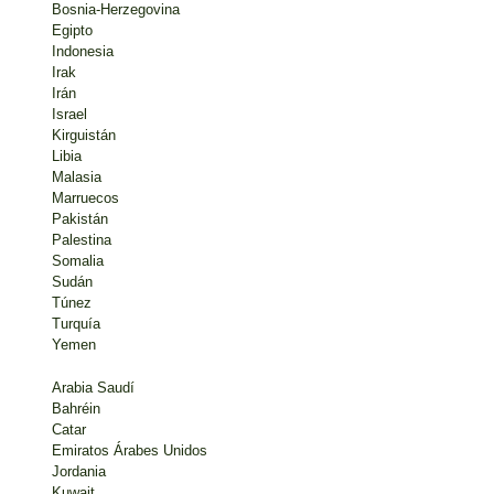
Bosnia-Herzegovina
Egipto
Indonesia
Irak
Irán
Israel
Kirguistán
Libia
Malasia
Marruecos
Pakistán
Palestina
Somalia
Sudán
Túnez
Turquía
Yemen
Arabia Saudí
Bahréin
Catar
Emiratos Árabes Unidos
Jordania
Kuwait