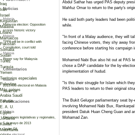
Abdul Sathar has urged PAS deputy pres
Iraq
Mahfuz Omar to return to the party's origi
Noticias
Irán
Israel
Malasia
He said both party leaders had been politi
Kirguistán
Malaysia election: Opposition
while.
Malasia
scores historic victory
Líbano
Malasia
"In front of a Malay audience, they will 
Marruecos
TPPA will be in conflict with
facing Chinese voters, they shy away from
Pakistán
Constitution, court told
conference before starting his campaign i
Somalia
Malasia
Sudán
Bigger say for Malaysia
Mohamed Nabi Bux also hit out at PAS lea
Túnez
chose a DAP candidate for the by-electio
Turquía
Comentarios
implementation of hudud.
Yemen
Territorios especiales
Malasia
"Is this their struggle for Islam which the
Palestina
2013 Año electoral en Malasia
PAS leaders to return to their original str
Más países
Javier Gil
Arabia Saudí
The Bukit Gelugor parliamentary seat by-e
Bahréin
Publicaciones
involving Mohamed Nabi Bux, Ramkarpal 
E. A. U.
president Datuk Huan Cheng Guan and an
Malasia
Egipto
Mohamad Zan.
Elecciones legislativas y regionales,
Jordania
5 de mayo de 2013
Kuwait
Javier Gil
Mauritania
Ficha electoral