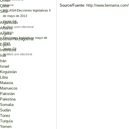
Omán
Source/Fuente:
http://www.bernama.com/
Malasia
Qatar
MALASIA Elecciones legislativas 5
Siria
de mayo de 2013
Javier Gil
Afganistán
Análisis post-electoral
Albania
Malasia
Argelia
Elecciones legislativas mayo de
Bosnia-Herzegovina
2013
Egipto
Javier Gil
Indonesia
Análisis pre-electoral
Irak
Irán
Israel
Kirguistán
Libia
Malasia
Marruecos
Pakistán
Palestina
Somalia
Sudán
Túnez
Turquía
Yemen