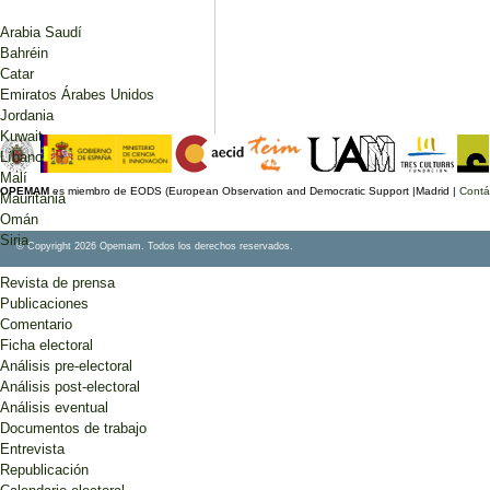
Arabia Saudí
Bahréin
Catar
Emiratos Árabes Unidos
Jordania
Kuwait
Líbano
Malí
OPEMAM
es miembro de EODS (European Observation and Democratic Support |Madrid |
Contá
Mauritania
Omán
Siria
© Copyright 2026 Opemam. Todos los derechos reservados.
Revista de prensa
Publicaciones
Comentario
Ficha electoral
Análisis pre-electoral
Análisis post-electoral
Análisis eventual
Documentos de trabajo
Entrevista
Republicación