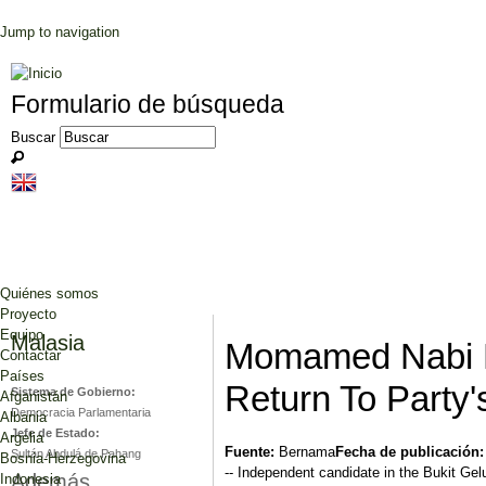
Jump to navigation
Formulario de búsqueda
Buscar
Quiénes somos
Proyecto
Equipo
Malasia
Momamed Nabi B
Contactar
Países
Return To Party'
Sistema de Gobierno:
Afganistán
Democracia Parlamentaria
Albania
Jefe de Estado:
Argelia
Fuente:
Bernama
Fecha de publicación
Sultán Abdulá de Pahang
Bosnia-Herzegovina
-- Independent candidate in the Bukit G
Además...
Indonesia